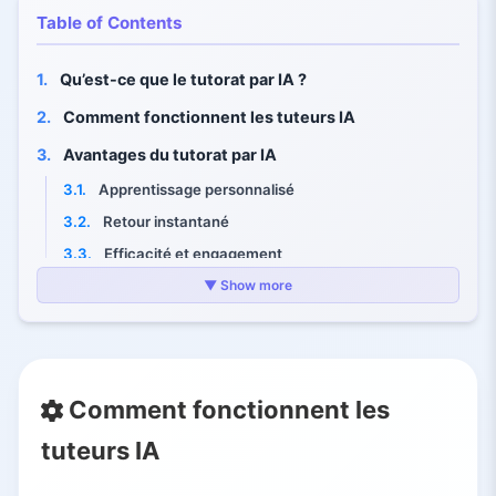
Table of Contents
1.
Qu’est-ce que le tutorat par IA ?
2.
Comment fonctionnent les tuteurs IA
3.
Avantages du tutorat par IA
3.1.
Apprentissage personnalisé
3.2.
Retour instantané
3.3.
Efficacité et engagement
3.4.
Échelle et accès
▼ Show more
3.5.
Assistance aux enseignants
4.
Limites et défis
4.1.
Manque de dimension humaine
Comment fonctionnent les
4.2.
Biais et erreurs
tuteurs IA
4.3.
Inégalités d’accès
4.4.
Risque de mauvaise utilisation