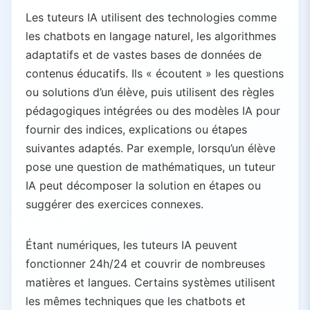
4.5.
Connaissances limitées
Les tuteurs IA utilisent des technologies comme
5.
Tuteurs IA vs enseignants humains
les chatbots en langage naturel, les algorithmes
adaptatifs et de vastes bases de données de
5.1.
Points forts
contenus éducatifs. Ils « écoutent » les questions
5.2.
Qualités irremplaçables
ou solutions d’un élève, puis utilisent des règles
5.3.
Ce que les enseignants apportent que l’IA ne peut pas
pédagogiques intégrées ou des modèles IA pour
5.4.
L’avenir : collaboration humain-IA
fournir des indices, explications ou étapes
6.
Conclusion
suivantes adaptés. Par exemple, lorsqu’un élève
pose une question de mathématiques, un tuteur
IA peut décomposer la solution en étapes ou
suggérer des exercices connexes.
Étant numériques, les tuteurs IA peuvent
fonctionner 24h/24 et couvrir de nombreuses
matières et langues. Certains systèmes utilisent
les mêmes techniques que les chatbots et