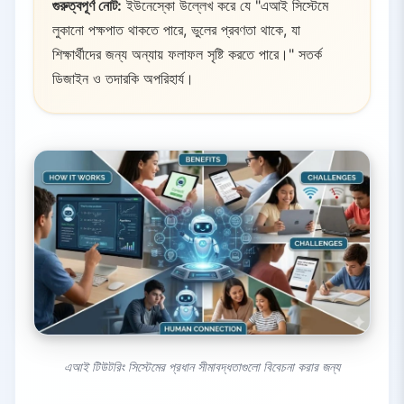
গুরুত্বপূর্ণ নোট:
ইউনেস্কো উল্লেখ করে যে "এআই সিস্টেমে
লুকানো পক্ষপাত থাকতে পারে, ভুলের প্রবণতা থাকে, যা
শিক্ষার্থীদের জন্য অন্যায় ফলাফল সৃষ্টি করতে পারে।" সতর্ক
ডিজাইন ও তদারকি অপরিহার্য।
এআই টিউটরিং সিস্টেমের প্রধান সীমাবদ্ধতাগুলো বিবেচনা করার জন্য