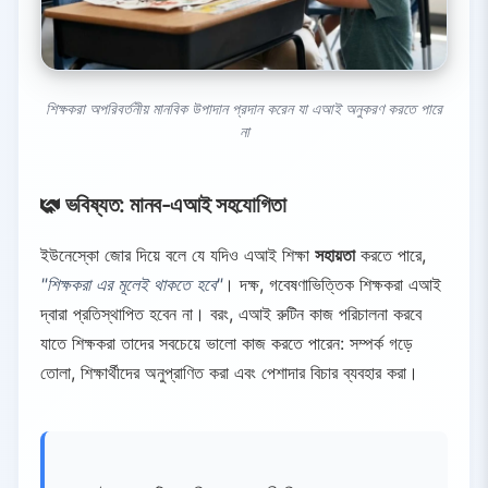
শিক্ষকরা অপরিবর্তনীয় মানবিক উপাদান প্রদান করেন যা এআই অনুকরণ করতে পারে
না
ভবিষ্যত: মানব-এআই সহযোগিতা
ইউনেস্কো জোর দিয়ে বলে যে যদিও এআই শিক্ষা
সহায়তা
করতে পারে,
"শিক্ষকরা এর মূলেই থাকতে হবে"
। দক্ষ, গবেষণাভিত্তিক শিক্ষকরা এআই
দ্বারা প্রতিস্থাপিত হবেন না। বরং, এআই রুটিন কাজ পরিচালনা করবে
যাতে শিক্ষকরা তাদের সবচেয়ে ভালো কাজ করতে পারেন: সম্পর্ক গড়ে
তোলা, শিক্ষার্থীদের অনুপ্রাণিত করা এবং পেশাদার বিচার ব্যবহার করা।