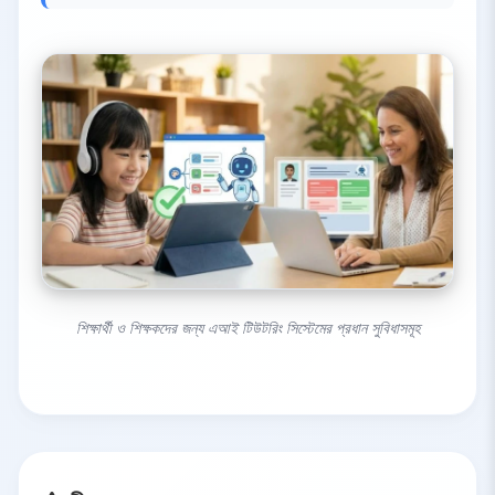
শিক্ষার্থী ও শিক্ষকদের জন্য এআই টিউটরিং সিস্টেমের প্রধান সুবিধাসমূহ