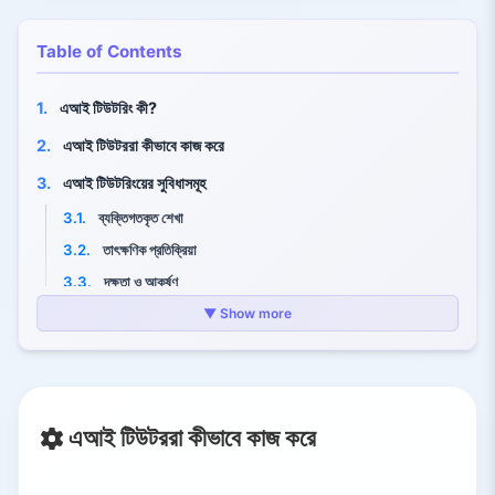
Table of Contents
1.
এআই টিউটরিং কী?
2.
এআই টিউটররা কীভাবে কাজ করে
3.
এআই টিউটরিংয়ের সুবিধাসমূহ
3.1.
ব্যক্তিগতকৃত শেখা
3.2.
তাৎক্ষণিক প্রতিক্রিয়া
3.3.
দক্ষতা ও আকর্ষণ
3.4.
স্কেল ও প্রবেশযোগ্যতা
▼ Show more
3.5.
শিক্ষকদের সহায়তা করে
4.
সীমাবদ্ধতা ও চ্যালেঞ্জ
4.1.
মানব স্পর্শের অভাব
এআই টিউটররা কীভাবে কাজ করে
4.2.
পক্ষপাত ও ভুল
4.3.
প্রবেশযোগ্যতার ফাঁক