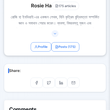
Rosie Ha
175 articles
রোজি হা ইনভিয়াই-এর একজন লেখক, যিনি কৃত্রিম বুদ্ধিমত্তা সম্পর্কিত
জ্ঞান ও সমাধান শেয়ার করেন। ব্যবসা, বিষয়বস্তু সৃজন এবং
স্বয়ংক্রিয়করণের মতো বিভিন্ন ক্ষেত্রে AI গবেষণা ও প্রয়োগের অভিজ্ঞতা
নিয়ে, রোজি হা সহজবোধ্য, ব্যবহারিক এবং অনুপ্রেরণামূলক নিবন্ধ প্রদান
করেন। রোজি হা-এর লক্ষ্য হলো সবাইকে AI দক্ষতার সঙ্গে ব্যবহার করতে
Profile
Posts (175)
সাহায্য করা, যাতে উৎপাদনশীলতা বৃদ্ধি পায় এবং সৃজনশীলতার সুযোগ
প্রসারিত হয়।
Share:
Comments