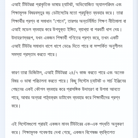
এআই টিউটররা প্রাকৃতিক ভাষার চ্যাটবট, অভিযোজিত অ্যালগরিদম এবং
4.4.
দুরব্যবহারের ঝুঁকি
শিক্ষামূলক বিষয়বস্তুর বড় ডেটাসেটের মতো প্রযুক্তি ব্যবহার করে। তারা
4.5.
সীমিত জ্ঞান
শিক্ষার্থীর প্রশ্ন বা সমাধান "শোনে", তারপর অন্তর্নির্মিত শিক্ষণ নীতিমালা বা
5.
এআই টিউটর বনাম মানব শিক্ষক
এআই মডেল ব্যবহার করে উপযুক্ত ইঙ্গিত, ব্যাখ্যা বা পরবর্তী ধাপ দেয়।
5.1.
শক্তি
উদাহরণস্বরূপ, যখন একজন শিক্ষার্থী গণিতের প্রশ্ন করে, তখন একটি
5.2.
অপরিবর্তনীয় গুণাবলী
এআই টিউটর সমাধান ধাপে ধাপে ভেঙে দিতে পারে বা সম্পর্কিত অনুশীলন
5.3.
শিক্ষকরা যা প্রদান করেন যা এআই পারে না
সমস্যা প্রস্তাব করতে পারে।
5.4.
ভবিষ্যত: মানব-এআই সহযোগিতা
6.
উপসংহার
কারণ তারা ডিজিটাল, এআই টিউটররা ২৪/৭ কাজ করতে পারে এবং অনেক
বিষয় ও ভাষা পরিচালনা করতে পারে। কিছু সিস্টেম চ্যাটবট ও সার্চ ইঞ্জিনের
পেছনের একই কৌশল ব্যবহার করে প্রাসঙ্গিক উদাহরণ বা উপমা আনতে
পারে, আবার অন্যরা পাঠ্যক্রম ডাটাবেস ব্যবহার করে শিক্ষার্থীদের প্রশ্ন
করে।
এই সিস্টেমগুলো প্রায়ই একজন মানব টিউটরের এক-এক পদ্ধতি অনুকরণ
করে। শিক্ষামূলক গবেষণায় দেখা গেছে, একজন বিশেষজ্ঞ ব্যক্তিগত