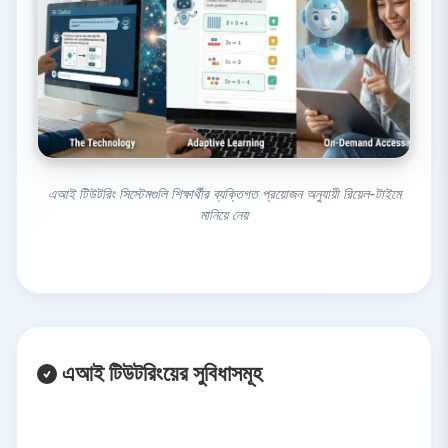
এআই টিউটরিং সিস্টেমগুলি শিক্ষার্থীর ব্যক্তিগত প্রয়োজন অনুযায়ী রিয়েল-টাইমে
মানিয়ে নেয়
এআই টিউটরিংয়ের সুবিধাসমূহ