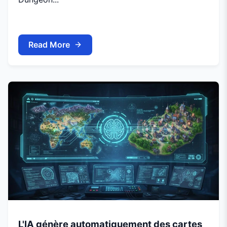
Read More
L'IA génère automatiquement des cartes