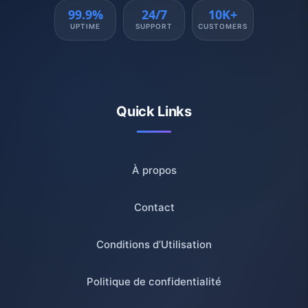
99.9%
24/7
10K+
UPTIME
SUPPORT
CUSTOMERS
Quick Links
À propos
Contact
Conditions d’Utilisation
Politique de confidentialité