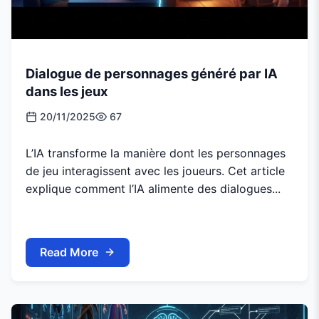
Dialogue de personnages généré par IA
dans les jeux
20/11/2025
67
L’IA transforme la manière dont les personnages
de jeu interagissent avec les joueurs. Cet article
explique comment l’IA alimente des dialogues...
Read More