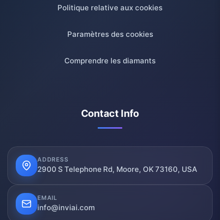
Politique relative aux cookies
Paramètres des cookies
Comprendre les diamants
Contact Info
ADDRESS
2900 S Telephone Rd, Moore, OK 73160, USA
EMAIL
info@inviai.com