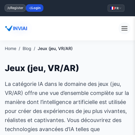
Register
Login
FR
INVIAI
Home
Blog
Jeux (jeu, VR/AR)
Jeux (jeu, VR/AR)
La catégorie IA dans le domaine des jeux (jeu,
VR/AR) offre une vue d’ensemble complète sur la
manière dont l’intelligence artificielle est utilisée
pour créer des expériences de jeu plus vivantes,
réalistes et captivantes. Vous découvrirez des
technologies avancées d’IA telles que