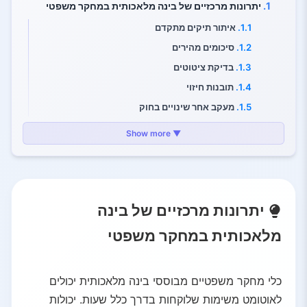
1.
יתרונות מרכזיים של בינה מלאכותית במחקר משפטי
1.1.
איתור תיקים מתקדם
1.2.
סיכומים מהירים
1.3.
בדיקת ציטוטים
1.4.
תובנות חיזוי
1.5.
מעקב אחר שינויים בחוק
1.6.
שאילתות בשפה טבעית
▼ Show more
2.
כלים ופלטפורמות בינה מלאכותית
2.1.
עוזרי בינה מלאכותית מקצועיים
2.2.
מנועי מחקר גלובליים
יתרונות מרכזיים של בינה
2.3.
צ'אטבוטים כלליים
3.
מגבלות וזהירות
מלאכותית במחקר משפטי
3.1.
הזיות
3.2.
טעויות בסיסיות
כלי מחקר משפטיים מבוססי בינה מלאכותית יכולים
3.3.
חובה אתית
לאוטומט משימות שלוקחות בדרך כלל שעות. יכולות