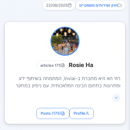
חוק ושירותים משפטיים
22/09/2025
Rosie Ha
175 articles
רוזי הא היא מחברת ב-Inviai, המתמחה בשיתוף ידע
ופתרונות בתחום הבינה המלאכותית. עם ניסיון במחקר
ויישום AI בתחומים שונים כמו עסקים, יצירת תוכן
ואוטומציה, רוזי הא מציעה מאמרים ברורים, מעשיים
ומעוררי השראה. המשימה של רוזי הא היא לסייע לכל
Posts (175)
Profile
אחד לנצל את הבינה המלאכותית בצורה יעילה לשיפור
הפרודוקטיביות ולהרחבת היצירתיות.