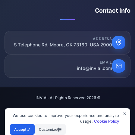
Contact Info
ADDRESS
2900 S Telephone Rd, Moore, OK 73160, USA
EMAIL
info@inviai.com
© 2026 INVIAI. All Rights Reserved.
We use cookies to improve your experience and analyze
GDPR Compliant
Verified
SSL Secured
usage.
Cookie Policy
Accept
Customize