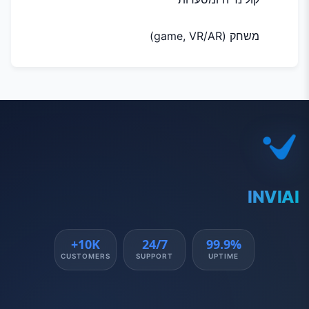
משחק (game, VR/AR)
INVIAI
10K+
24/7
99.9%
CUSTOMERS
SUPPORT
UPTIME