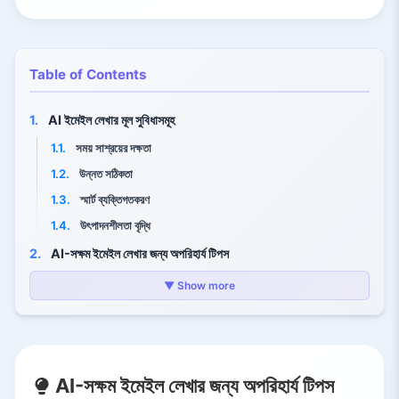
Table of Contents
1.
AI ইমেইল লেখার মূল সুবিধাসমূহ
1.1.
সময় সাশ্রয়ের দক্ষতা
1.2.
উন্নত সঠিকতা
1.3.
স্মার্ট ব্যক্তিগতকরণ
1.4.
উৎপাদনশীলতা বৃদ্ধি
2.
AI-সক্ষম ইমেইল লেখার জন্য অপরিহার্য টিপস
2.1.
আপনার উদ্দেশ্য নির্ধারণ করুন
▼ Show more
2.2.
সঠিক টুল নির্বাচন করুন
2.3.
স্পষ্ট প্রম্পট দিন
2.4.
খসড়া তৈরি করুন এবং সতর্কতার সাথে পর্যালোচনা করুন
AI-সক্ষম ইমেইল লেখার জন্য অপরিহার্য টিপস
2.5.
আপনার স্বতন্ত্র কণ্ঠ বজায় রাখুন