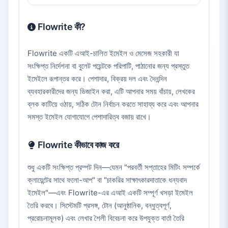
Flowrite কী?
Flowrite একটি এআই-চালিত ইমেইল ও মেসেজ সহকারী যা
সংক্ষিপ্ত নির্দেশনা বা বুলেট পয়েন্টকে পরিপাটি, পাঠানোর জন্য প্রস্তুত
ইমেইলে রূপান্তর করে। পেশাদার, বিক্রয় দল এবং দৈনন্দিন
ব্যবহারকারীদের জন্য ডিজাইন করা, এটি আপনার সময় বাঁচায়, লেখকের
ব্লক কাটিয়ে ওঠায়, সঠিক টোন নির্বাচন করতে সাহায্য করে এবং আপনার
সমস্ত ইমেইল যোগাযোগে পেশাদারিত্ব বজায় রাখে।
Flowrite কীভাবে কাজ করে
শুধু একটি সংক্ষিপ্ত প্রম্পট দিন—যেমন "পরবর্তী সপ্তাহের মিটিং সম্পর্কে
ক্লায়েন্টের সাথে ফলো-আপ" বা "চাকরির সাক্ষাৎকারদাতাকে ধন্যবাদ
ইমেইল"—এবং Flowrite-এর এআই একটি সম্পূর্ণ খসড়া ইমেইল
তৈরি করবে। সিস্টেমটি প্রসঙ্গ, টোন (আনুষ্ঠানিক, বন্ধুত্বপূর্ণ,
প্ররোচনামূলক) এবং লেখার শৈলী বিবেচনা করে উপযুক্ত বার্তা তৈরি