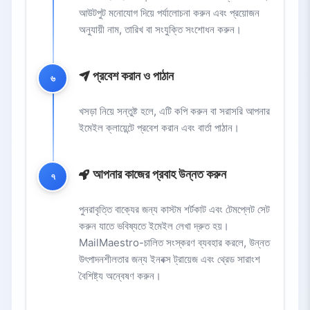
আউটপুট মনোযোগ দিয়ে পর্যালোচনা করুন এবং প্রয়োজন
অনুযায়ী নাম, তারিখ বা সংযুক্তি সংশোধন করুন।
প্রবেশ করান ও পাঠান
৬
খসড়া নিয়ে সন্তুষ্ট হলে, এটি কপি করুন বা সরাসরি আপনার
ইমেইল ক্লায়েন্টে প্রবেশ করান এবং বার্তা পাঠান।
আপনার কাজের প্রবাহ উন্নত করুন
৭
পুনরাবৃত্তি বাক্যের জন্য কাস্টম শর্টকাট এবং টেমপ্লেট সেট
করুন যাতে ভবিষ্যতে ইমেইল লেখা দ্রুত হয়।
MailMaestro-চালিত সংস্করণ ব্যবহার করলে, উন্নত
উৎপাদনশীলতার জন্য ইনবক্স ট্রায়েজ এবং থ্রেড সারাংশ
বৈশিষ্ট্য অন্বেষণ করুন।