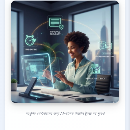
আধুনিক পেশাদারদের জন্য AI-চালিত ইমেইল টুলের বহু সুবিধা