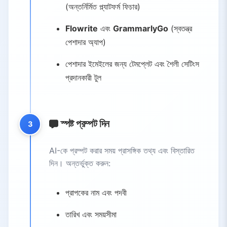
(অন্তর্নির্মিত প্ল্যাটফর্ম ফিচার)
5.5.
মানব দক্ষতার সাথে ভারসাম্য রাখুন
6.
উপসংহার
Flowrite
এবং
GrammarlyGo
(স্বতন্ত্র
পেশাদার অ্যাপ)
পেশাদার ইমেইলের জন্য টেমপ্লেট এবং শৈলী সেটিংস
প্রদানকারী টুল
স্পষ্ট প্রম্পট দিন
3
AI-কে প্রম্পট করার সময় প্রাসঙ্গিক তথ্য এবং বিস্তারিত
দিন। অন্তর্ভুক্ত করুন:
প্রাপকের নাম এবং পদবী
তারিখ এবং সময়সীমা