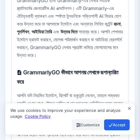
GrammarlyGO হলো Grammarly-এর লেখার সহায়ক
প্ল্যাটফর্মের জেনারেটিভ AI এক্সটেনশন। এটি Grammarly-এর
ঐতিহ্যবাহী ব্যাকরণ এবং স্পষ্টতা টুলগুলিকে শক্তিশালী AI ফিচার যোগ
করে উন্নত করে যা আপনাকে ইমেইল এবং অন্যান্য লিখিত কন্টেন্ট
রচনা
,
পুনর্লিখন
,
আইডিয়া তৈরি
এবং
উত্তর দিতে
সাহায্য করে। আপনি পেশাদার
ইমেইল ড্রাফট করছেন, মেসেজ পরিমার্জন করছেন বা আইডিয়া ব্রেনস্টর্ম
করছেন, GrammarlyGO লেখার প্রচেষ্টা কমিয়ে যোগাযোগের মান
উন্নত করে।
GrammarlyGO কীভাবে আপনার লেখাকে রূপান্তরিত
করে
আপনি যদি নিয়মিত ইমেইল, রিপোর্ট বা ডকুমেন্ট লেখেন, তাহলে সম্ভবত
আপনি লেখার বাধা, টোনের অমিল বা শব্দ সমন্বয়ে অতিরিক্ত সময় ব্যয়ের
We use cookies to improve your experience and analyze
অভিজ্ঞতা পেয়েছেন। GrammarlyGO এই চ্যালেঞ্জগুলি সমাধান
usage.
Cookie Policy
করে আপনাকে সহজ প্রম্পট ইনপুট করতে দেয় যেমন "এই ইমেইলের
Customize
Accept
ভদ্রভাবে উত্তর দিন এবং পরবর্তী পদক্ষেপ জিজ্ঞাসা করুন," তারপর
আপনার ভয়েস এবং প্রসঙ্গের সাথে মিলে যায় এমন কাস্টমাইজড ড্রাফট