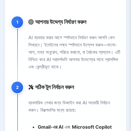
3.
শীর্ষ AI ইমেইল লেখার টুলস
3.1.
Flowrite
আপনার উদ্দেশ্য নির্ধারণ করুন
1
3.2.
GrammarlyGo
3.3.
Copy
AI ব্যবহার করার আগে স্পষ্টভাবে নির্ধারণ করুন আপনি কেন
3.4.
Writesonic
লিখছেন। ইমেইলের লক্ষ্য স্পষ্টভাবে উল্লেখ করুন—ফলো-
4.
পেশাদার মান বজায় রাখা
আপ, তথ্য অনুরোধ, পরিচয় করানো, বা বৈঠকের প্রস্তাব। এটি
4.1.
স্পষ্ট বিষয় শিরোনাম
নিশ্চিত করে AI পরামর্শগুলি আপনার উদ্দেশ্যের সাথে প্রাসঙ্গিক
4.2.
ভদ্র, পেশাদার সুর
এবং কেন্দ্রীভূত থাকে।
4.3.
সংক্ষিপ্ত কাঠামো
4.4.
পরিপূর্ণ প্রুফরিডিং
সঠিক টুল নির্বাচন করুন
2
5.
সাধারণ ভুল এবং মূল বিবেচ্য বিষয়
5.1.
অতিরিক্ত স্বয়ংক্রিয়তা এড়িয়ে চলুন
ব্যবসায়িক লেখার জন্য ডিজাইন করা AI সহকারী নির্বাচন
করুন। বিকল্পগুলির মধ্যে রয়েছে:
5.2.
AI-তৈরি বিষয়বস্তু যাচাই করুন
5.3.
গোপনীয়তা ও নিরাপত্তা বিষয়ক সতর্কতা
Gmail-এর AI
এবং
Microsoft Copilot
5.4.
সুর সংবেদনশীলতা বজায় রাখুন