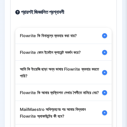
প্রায়শই জিজ্ঞাসিত প্রশ্নাবলী
Flowrite কি বিনামূল্যে ব্যবহার করা যায়?
Flowrite কোন ইমেইল ক্লায়েন্ট সমর্থন করে?
Flowrite একটি ফ্রি ট্রায়াল বা সীমিত ফ্রিমিয়াম
সংস্করণ অফার করে। তবে, সমস্ত বৈশিষ্ট্য এবং উচ্চতর
আমি কি ইংরেজি ছাড়া অন্য ভাষায় Flowrite ব্যবহার করতে
ব্যবহার সীমার পূর্ণ অ্যাক্সেসের জন্য পেইড সাবস্ক্রিপশন
Flowrite ব্রাউজার এক্সটেনশন এবং ওয়েব
পারি?
প্রয়োজন।
অ্যাপ্লিকেশন ইন্টারফেসের মাধ্যমে
Gmail
এবং
Outlook
-এর সাথে নির্বিঘ্নভাবে সংযুক্ত।
Flowrite কি আমার ব্যক্তিগত লেখার শৈলীতে মানিয়ে নেয়?
হ্যাঁ—Flowrite বিভিন্ন ভাষা সমর্থন করে এবং
উপযুক্ত টোন মানিয়ে নেয় এমন অ-ইংরেজি ভাষায় ইমেইল
MailMaestro অধিগ্রহণের পর আমার বিদ্যমান
খসড়া করতে পারে।
হ্যাঁ—Flowrite ব্যবহারকারীর শৈলী মানিয়ে নেওয়া,
Flowrite অ্যাকাউন্টের কী হবে?
কাস্টম শর্টকাট এবং টোন নির্বাচন অফার করে যা আপনার
পছন্দসই লেখার শৈলীর সাথে মেলে। সময়ের সাথে এটি