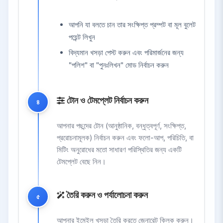
আপনি যা বলতে চান তার সংক্ষিপ্ত প্রম্পট বা মূল বুলেট
পয়েন্ট লিখুন
বিদ্যমান খসড়া পেস্ট করুন এবং পরিমার্জনের জন্য
"পলিশ" বা "পুনঃলিখন" মোড নির্বাচন করুন
টোন ও টেমপ্লেট নির্বাচন করুন
৪
আপনার পছন্দের টোন (আনুষ্ঠানিক, বন্ধুত্বপূর্ণ, সংক্ষিপ্ত,
প্ররোচনামূলক) নির্বাচন করুন এবং ফলো-আপ, পরিচিতি, বা
মিটিং অনুরোধের মতো সাধারণ পরিস্থিতির জন্য একটি
টেমপ্লেট বেছে নিন।
তৈরি করুন ও পর্যালোচনা করুন
৫
আপনার ইমেইল খসড়া তৈরি করতে জেনারেট ক্লিক করুন।