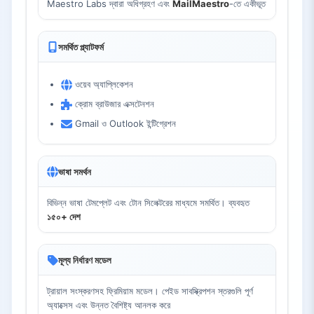
Maestro Labs দ্বারা অধিগ্রহণ এবং
MailMaestro
-তে একীভূত
সমর্থিত প্ল্যাটফর্ম
ওয়েব অ্যাপ্লিকেশন
ক্রোম ব্রাউজার এক্সটেনশন
Gmail ও Outlook ইন্টিগ্রেশন
ভাষা সমর্থন
বিভিন্ন ভাষা টেমপ্লেট এবং টোন সিলেক্টরের মাধ্যমে সমর্থিত। ব্যবহৃত
১৫০+ দেশ
মূল্য নির্ধারণ মডেল
ট্রায়াল সংস্করণসহ ফ্রিমিয়াম মডেল। পেইড সাবস্ক্রিপশন স্তরগুলি পূর্ণ
অ্যাক্সেস এবং উন্নত বৈশিষ্ট্য আনলক করে