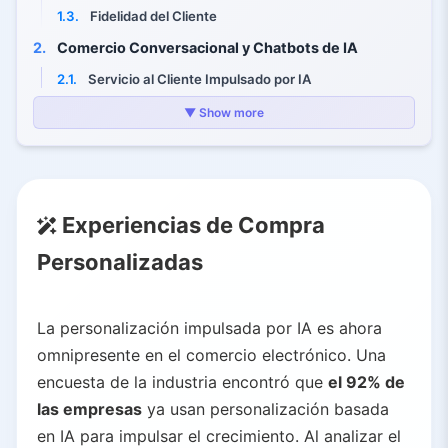
1.3.
Fidelidad del Cliente
2.
Comercio Conversacional y Chatbots de IA
2.1.
Servicio al Cliente Impulsado por IA
2.2.
Asistentes de Voz y Compras
▼ Show more
2.3.
Referencias de Búsqueda con IA
3.
Búsqueda Visual y Realidad Aumentada
3.1.
Búsqueda Visual
Experiencias de Compra
3.2.
Prueba Virtual
Personalizadas
4.
Inventario, Logística y Análisis
4.1.
Gestión de Inventario
4.2.
Automatización Minorista
La personalización impulsada por IA es ahora
4.3.
Optimización de Entregas
omnipresente en el comercio electrónico. Una
4.4.
Sostenibilidad y Análisis
encuesta de la industria encontró que
el 92% de
las empresas
ya usan personalización basada
5.
IA Generativa para Contenido y Marketing
en IA para impulsar el crecimiento. Al analizar el
5.1.
Generación de Contenido