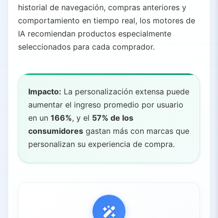
historial de navegación, compras anteriores y
5.2.
Marketing Personalizado
comportamiento en tiempo real, los motores de
5.3.
Precios Dinámicos
IA recomiendan productos especialmente
6.
Comercio Social y Tendencias Emergentes
seleccionados para cada comprador.
6.1.
Recomendaciones Impulsadas por IA
6.2.
Prueba Social y Confianza
7.
Mirando Hacia el Futuro: Una Estrategia Integrada de IA
Impacto:
La personalización extensa puede
7.1.
Fronteras Emergentes
aumentar el ingreso promedio por usuario
8.
Conclusiones Clave
en un
166%
, y el
57% de los
consumidores
gastan más con marcas que
9.
Recursos Relacionados
personalizan su experiencia de compra.