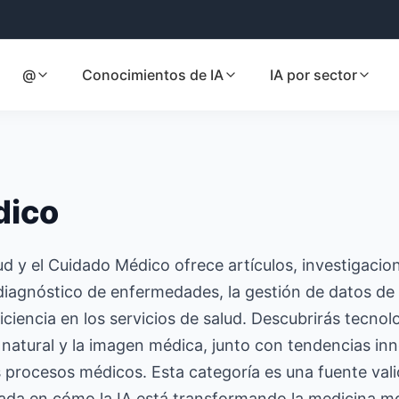
@
Conocimientos de IA
IA por sector
dico
ud y el Cuidado Médico ofrece artículos, investigacion
 el diagnóstico de enfermedades, la gestión de datos d
ficiencia en los servicios de salud. Descubrirás tecno
 natural y la imagen médica, junto con tendencias in
os procesos médicos. Esta categoría es una fuente va
sada en cómo la IA está transformando la medicina m