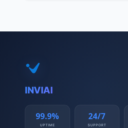
INVIAI
99.9%
24/7
UPTIME
SUPPORT