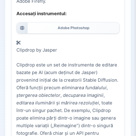
Adobe Firefly.
Accesați instrumentul:
Adobe Photoshop
Clipdrop by Jasper
Clipdrop este un set de instrumente de editare
bazate pe AI (acum deținut de Jasper)
provenind inițial de la creatorii Stable Diffusion.
Oferă funcții precum
eliminarea fundalului
,
ștergerea obiectelor
,
decuparea imaginii
,
editarea iluminării
și
mărirea rezoluției
, toate
într-un singur pachet. De exemplu, Clipdrop
poate elimina părți dintr-o imagine sau genera
multiple variații („Reimagine”) dintr-o singură
fotografie. Oferă chiar și un API pentru