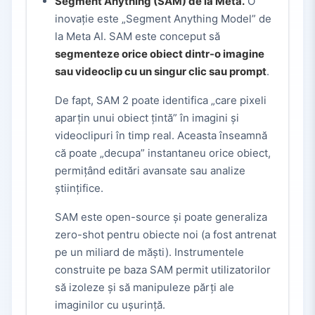
Segment Anything (SAM) de la Meta.
O
inovație este „Segment Anything Model” de
la Meta AI. SAM este conceput să
segmenteze orice obiect dintr-o imagine
sau videoclip cu un singur clic sau prompt
.
De fapt, SAM 2 poate identifica „care pixeli
aparțin unui obiect țintă” în imagini și
videoclipuri în timp real. Aceasta înseamnă
că poate „decupa” instantaneu orice obiect,
permițând editări avansate sau analize
științifice.
SAM este open-source și poate generaliza
zero-shot pentru obiecte noi (a fost antrenat
pe un miliard de măști). Instrumentele
construite pe baza SAM permit utilizatorilor
să izoleze și să manipuleze părți ale
imaginilor cu ușurință.