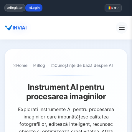
Register
Login
RO
INVIAI
Home
Blog
Cunoștințe de bază despre AI
Instrument AI pentru
procesarea imaginilor
Explorați instrumente AI pentru procesarea
imaginilor care îmbunătățesc calitatea
fotografiilor, editează inteligent, recunosc
obiecte și optimizează creativitatea. Aflați