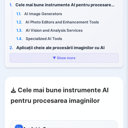
1.
Cele mai bune instrumente AI pentru procesarea imaginilor
1.1.
AI Image Generators
1.2.
AI Photo Editors and Enhancement Tools
1.3.
AI Vision and Analysis Services
1.4.
Specialized AI Tools
2.
Aplicații cheie ale procesării imaginilor cu AI
2.1.
Generare de artă
▼ Show more
2.2.
Retușare foto
2.3.
Extracție de date
3.
De ce contează instrumentele AI pentru procesarea imaginilor
Cele mai bune instrumente AI
pentru procesarea imaginilor