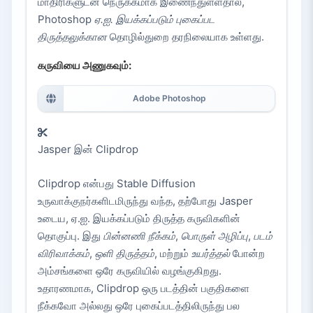
மாதிரிகளுடன் நெருக்கமாக இணைந்துள்ளதால்,
Photoshop
ஏ.ஐ. இயக்கப்படும் புகைப்பட
திருத்தலுக்கான
தொழில்துறை தரநிலையாக உள்ளது.
கருவியை அணுகவும்:
Adobe Photoshop
Jasper இன் Clipdrop
Clipdrop என்பது Stable Diffusion
உருவாக்குநர்களிடமிருந்து வந்த, தற்போது Jasper
உடைய, ஏ.ஐ. இயக்கப்படும் திருத்த கருவிகளின்
தொகுப்பு. இது
பின்னணி நீக்கம்
,
பொருள் அழிப்பு
,
படம்
விரிவாக்கம்
,
ஒளி திருத்தம்
, மற்றும்
உயர்த்தல்
போன்ற
அம்சங்களை ஒரே கருவியில் வழங்குகிறது.
உதாரணமாக, Clipdrop ஒரு படத்தின் பகுதிகளை
நீக்கவோ அல்லது ஒரே புகைப்படத்திலிருந்து பல