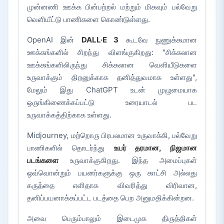
முன்னணி ஊக்க பின்பற்றல் மற்றும் மிகவும் பல்வேறு
வெளியீட்டு பாணிகளை கொண்டுள்ளது.
OpenAI இன்
DALL·E 3
கூடவே நுணுக்கமான
ஊக்கங்களில் சிறந்து விளங்குகிறது: "சிக்கலான
ஊக்கங்களிலிருந்து சிக்கலான வெளியீடுகளை
உருவாக்கும் திறனுக்காக தனித்துவமாக உள்ளது",
மேலும் இது ChatGPT உடன் முழுமையாக
ஒருங்கிணைக்கப்பட்டு உரையாடல் பட
உருவாக்கத்திற்காக உள்ளது.
Midjourney, மற்றொரு பிரபலமான உருவாக்கி, பல்வேறு
பாணிகளில் தொடர்ந்து
உயர் தரமான, நிஜமான
படங்களை
உருவாக்குகிறது. இந்த அமைப்புகள்
ஒவ்வொன்றும் பயனர்களுக்கு ஒரு காட்சி அல்லது
கருத்தை எளிதாக விவரித்து விரிவான,
தனிப்பயனாக்கப்பட்ட படத்தை பெற அனுமதிக்கின்றன.
அவை பெரும்பாலும் இடைமுக திருத்திகள்