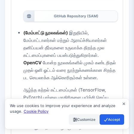
GitHub Repository (SAM)
(மேம்பாட்டு நூலகங்கள்)
இறுதியில்,
மேம்பாட்டாளர்கள் மற்றும் ஆராய்ச்சியாளர்கள்
தனிப்பயன் தீர்வுகளை உருவாக்க திறந்த மூல
கட்டமைப்புகளைப் பயன்படுத்துகிறார்கள்.
OpenCV
போன்ற நூலகங்களில் முகம் கண்டறிதல்
முதல் ஒளி ஓட்டம் வரை நூற்றுக்கணக்கான சிறந்த
பட செயலாக்க ஆல்கொரிதம்கள் உள்ளன.
ஆழ்ந்த கற்றல் கட்டமைப்புகள் (TensorFlow,
PyTorch) பார்வை மாதிரிகளை பயிற்சி செய்ய
அடித்தளத்தை வழங்குகின்றன. இவை சாதாரண
We use cookies to improve your experience and analyze
usage.
Cookie Policy
பயனர்களுக்கான தனிப்பட்ட "கருவிகள்" அல்ல,
ஆனால் மேலே உள்ள பயனர் நட்பு செயலிகளுக்கு
Customize
Accept
பல்வேறு சக்தியை வழங்குகின்றன.