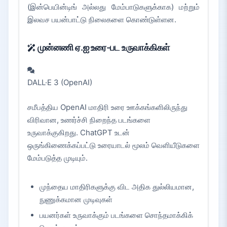
(இன்பெயின்டிங் அல்லது மேம்பாடுகளுக்காக) மற்றும்
இலவச பயன்பாட்டு நிலைகளை கொண்டுள்ளன.
முன்னணி ஏ.ஐ உரை-பட உருவாக்கிகள்
DALL·E 3 (OpenAI)
சமீபத்திய OpenAI மாதிரி உரை ஊக்கங்களிலிருந்து
விரிவான, உணர்ச்சி நிறைந்த படங்களை
உருவாக்குகிறது. ChatGPT உடன்
ஒருங்கிணைக்கப்பட்டு உரையாடல் மூலம் வெளியீடுகளை
மேம்படுத்த முடியும்.
முந்தைய மாதிரிகளுக்கு விட அதிக துல்லியமான,
நுணுக்கமான முடிவுகள்
பயனர்கள் உருவாக்கும் படங்களை சொந்தமாக்கிக்