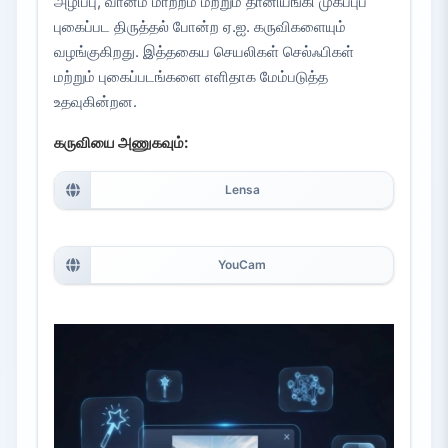
அழிப்பு, வானம் மாற்றம் மற்றும் தானியங்கி முகப்புப்
புகைப்பட திருத்தல் போன்ற ஏ.ஐ. கருவிகளையும்
வழங்குகிறது. இத்தகைய செயலிகள் செல்ஃபிகள்
மற்றும் புகைப்படங்களை எளிதாக மேம்படுத்த
உதவுகின்றன.
கருவியை அணுகவும்:
Lensa
YouCam