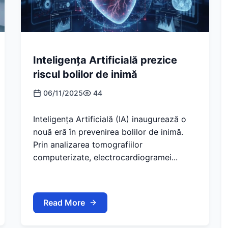
Inteligența Artificială prezice
riscul bolilor de inimă
06/11/2025
44
Inteligența Artificială (IA) inaugurează o
nouă eră în prevenirea bolilor de inimă.
Prin analizarea tomografiilor
computerizate, electrocardiogramei...
Read More