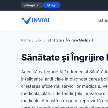
Register
Login
INVIAI
Instru
Home
Blog
Sănătate și Îngrijire Medicală
Sănătate și Îngrijire
Această categorie AI în domeniul Sănătății și
inteligenței artificiale în diagnosticarea b
creșterea eficienței serviciilor medicale. 
medicală, alături de tendințele inovatoare ca
medicale. Această categorie reprezintă o su
care AI transformă sectorul medical mode