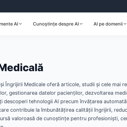
mente AI
Cunoștințe despre AI
AI pe domenii
 Medicală
 Îngrijirii Medicale oferă articole, studii și cele mai r
olilor, gestionarea datelor pacienților, dezvoltarea me
Veți descoperi tehnologii AI precum învățarea automată,
re contribuie la îmbunătățirea calității îngrijirii, red
rsă valoroasă de cunoștințe pentru profesioniști, cerce
rn.