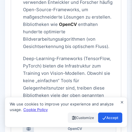
verwenden Entwickler und Forscher häufig
Open-Source-Frameworks, um
maßgeschneiderte Lösungen zu erstellen.
Bibliotheken wie
OpenCV
enthalten
hunderte optimierte
Bildverarbeitungsalgorithmen (von
Gesichtserkennung bis optischem Fluss).
Deep-Learning-Frameworks (TensorFlow,
PyTorch) bieten die Infrastruktur zum
Training von Vision-Modellen. Obwohl sie
keine „einfachen“ Tools für
Gelegenheitsnutzer sind, treiben diese
Bibliotheken viele der oben genannten
benutzerfreundlichen Apps an.
We use cookies to improve your experience and analyze
usage.
Cookie Policy
Zugriff auf das Tool:
Customize
Accept
OpenCV