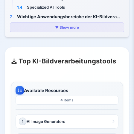
1.4.
Specialized AI Tools
2.
Wichtige Anwendungsbereiche der KI-Bildverarbeitung
2.1.
Kunstgenerierung
▼ Show more
2.2.
Foto-Retusche
2.3.
Datenauswertung
3.
Warum KI-Bildverarbeitungstools wichtig sind
Top KI-Bildverarbeitungstools
Available Resources
4 items
1
AI Image Generators