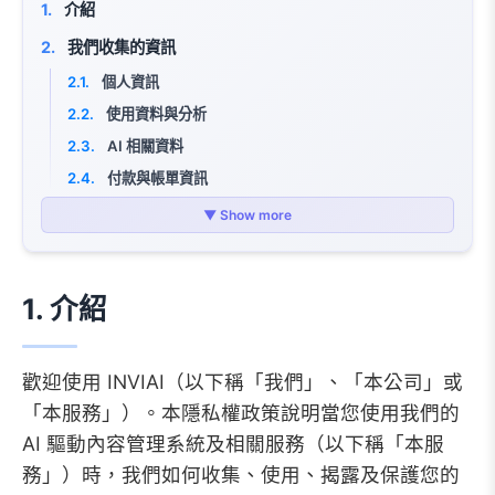
1.
介紹
2.
我們收集的資訊
2.1.
個人資訊
2.2.
使用資料與分析
2.3.
AI 相關資料
2.4.
付款與帳單資訊
3.
我們如何使用您的資訊
▼ Show more
3.1.
服務提供
3.2.
服務改進
1. 介紹
3.3.
通訊
3.4.
法律與安全目的
4.
AI 資料處理與第三方供應商
歡迎使用 INVIAI（以下稱「我們」、「本公司」或
「本服務」）。本隱私權政策說明當您使用我們的
4.1.
AI 服務供應商
AI 驅動內容管理系統及相關服務（以下稱「本服
4.2.
與 AI 供應商的資料分享
務」）時，我們如何收集、使用、揭露及保護您的
4.3.
資料處理地點