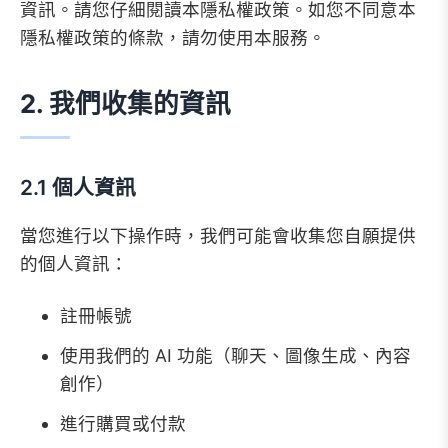
資訊。請您仔細閱讀本隱私權政策。如您不同意本
5.
資料安全與保護
隱私權政策的條款，請勿使用本服務。
5.1.
安全措施
5.2.
檔案上傳安全
2. 我們收集的資訊
5.3.
付款安全
6.
資料保留與刪除
6.1.
保留期限
2.1 個人資訊
6.2.
資料刪除
7.
您的權利與選擇
當您進行以下操作時，我們可能會收集您自願提供
7.1.
存取與控制
的個人資訊：
7.2.
AI 功能控制
註冊帳號
8.
國際資料傳輸
使用我們的 AI 功能（聊天、圖像生成、內容
9.
兒童隱私
創作）
10.
Cookies 與追蹤技術
進行購買或付款
11.
第三方服務