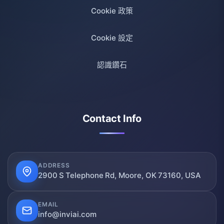
Cookie 政策
Cookie 設定
認識鑽石
Contact Info
ADDRESS
2900 S Telephone Rd, Moore, OK 73160, USA
EMAIL
info@inviai.com