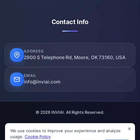
Contact Info
ADDRESS
2900 S Telephone Rd, Moore, OK 73160, USA
EMAIL
info@inviai.com
© 2026 INVIAI. All Rights Reserved.
We use cookies to improve your experience and analyze
SSL Secured
Verified
GDPR Compliant
usage.
Cookie Policy