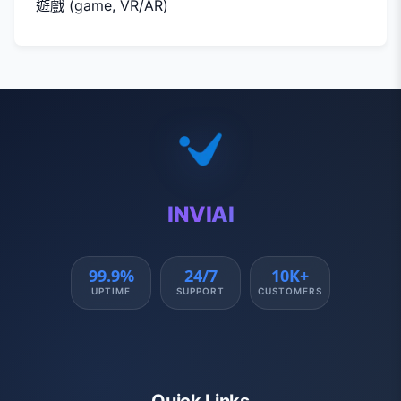
遊戲 (game, VR/AR)
INVIAI
99.9%
24/7
10K+
UPTIME
SUPPORT
CUSTOMERS