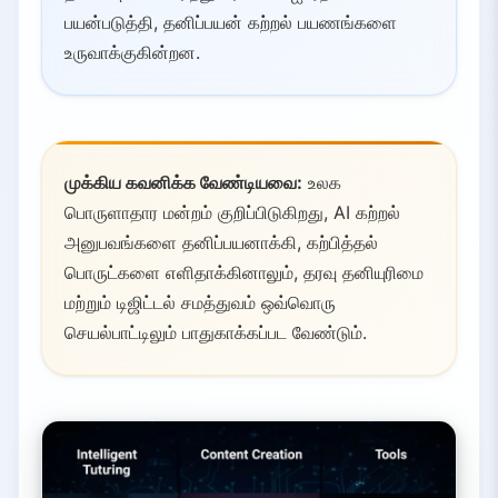
பயன்படுத்தி, தனிப்பயன் கற்றல் பயணங்களை
உருவாக்குகின்றன.
முக்கிய கவனிக்க வேண்டியவை:
உலக
பொருளாதார மன்றம் குறிப்பிடுகிறது, AI கற்றல்
அனுபவங்களை தனிப்பயனாக்கி, கற்பித்தல்
பொருட்களை எளிதாக்கினாலும், தரவு தனியுரிமை
மற்றும் டிஜிட்டல் சமத்துவம் ஒவ்வொரு
செயல்பாட்டிலும் பாதுகாக்கப்பட வேண்டும்.