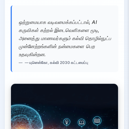
ஒற்றுமையாக வடிவமைக்கப்பட்டால், AI
கருவிகள் கற்றல் இடைவெளிகளை மூடி,
அனைத்து மாணவர்களும் கல்வி தொழில்நுட்ப
முன்னேற்றங்களின் நன்மைகளை பெற
உதவுகின்றன.
— யுனெஸ்கோ, கல்வி 2030 கட்டமைப்பு