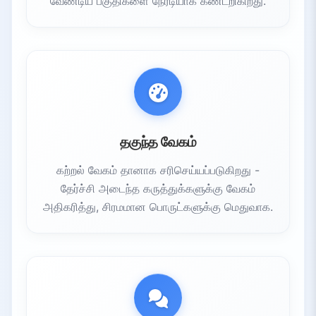
வேண்டிய பகுதிகளை நேரடியாக கண்டறிகிறது.
7.
முடிவு: கல்வியில் AI எதிர்காலம்
7.1.
பருமாண தனிப்பயன்
7.2.
மேம்பட்ட திறன்
7.3.
ஒற்றுமையான அணுகல்
தகுந்த வேகம்
கற்றல் வேகம் தானாக சரிசெய்யப்படுகிறது -
தேர்ச்சி அடைந்த கருத்துக்களுக்கு வேகம்
அதிகரித்து, சிரமமான பொருட்களுக்கு மெதுவாக.