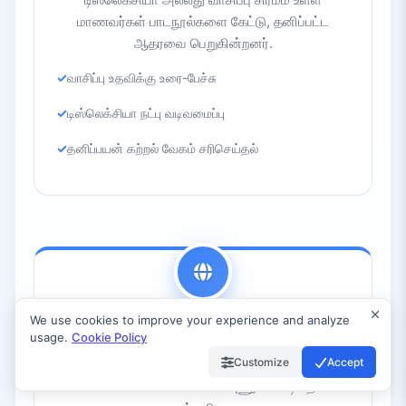
மாணவர்கள் பாடநூல்களை கேட்டு, தனிப்பட்ட
ஆதரவை பெறுகின்றனர்.
வாசிப்பு உதவிக்கு உரை-பேச்சு
டிஸ்லெக்சியா நட்பு வடிவமைப்பு
தனிப்பயன் கற்றல் வேகம் சரிசெய்தல்
We use cookies to improve your experience and analyze
மொழி தடைகள்
usage.
Cookie Policy
Customize
Accept
நேரடி மொழிபெயர்ப்பு மொழி தடைகளை உடைத்து,
கல்வியை உலகளாவியமாக அணுகக்கூடியதாக