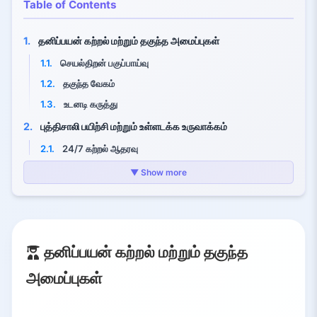
Table of Contents
1.
தனிப்பயன் கற்றல் மற்றும் தகுந்த அமைப்புகள்
1.1.
செயல்திறன் பகுப்பாய்வு
1.2.
தகுந்த வேகம்
1.3.
உடனடி கருத்து
2.
புத்திசாலி பயிற்சி மற்றும் உள்ளடக்க உருவாக்கம்
2.1.
24/7 கற்றல் ஆதரவு
2.2.
விரைவான உள்ளடக்க உருவாக்கம்
▼ Show more
3.
ஆசிரியர்கள் மற்றும் பள்ளிகளுக்கு ஆதரவு
3.1.
கைமுறை நிர்வாக வேலை
3.2.
தானாகவும் புத்திசாலியுடனும்
தனிப்பயன் கற்றல் மற்றும் தகுந்த
3.3.
செயல்படுத்தல் சவால்கள்
அமைப்புகள்
4.
திறன் பயிற்சி மற்றும் ஆயுள் முழுவதும் கற்றல்
4.1.
திறன் மதிப்பீடு