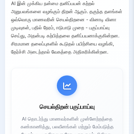
4.2.
தனிப்பயன் பாதை உருவாக்கம்
AI இன் முக்கிய நன்மை தனிப்பயன் கற்றல்
4.3.
மூழ்கிய பயிற்சி
அனுபவங்களை வழங்கும் திறன் ஆகும். தகுந்த தளங்கள்
4.4.
தொடர்ச்சியான மேம்பாடு
ஒவ்வொரு மாணவரின் செயல்திறனை - வினாடி வினா
முடிவுகள், பதில் நேரம், ஈடுபாடு முறை - பகுப்பாய்வு
4.5.
பணியாளர் பயிற்சியில் நடைமுறை பயன்பாடுகள்
செய்து, அதன்படி கற்பித்தலை தனிப்பயனாக்குகின்றன.
5.
அணுகல் மற்றும் ஒருங்கிணைப்பு
சிரமமான தலைப்புகளில் கூடுதல் பயிற்சியை வழங்கி,
5.1.
காட்சி அணுகல்
தேர்ச்சி அடைந்தால் வேகத்தை அதிகரிக்கின்றன.
5.2.
கேள்வி அணுகல்
5.3.
கற்றல் குறைபாடுகள்
5.4.
மொழி தடைகள்
6.
சவால்கள் மற்றும் கவனிக்க வேண்டியவை
6.1.
தனியுரிமை மற்றும் பாதுகாப்பு கவலைகள்
6.2.
பாகுபாடு மற்றும் நியாயம் பிரச்சினைகள்
செயல்திறன் பகுப்பாய்வு
6.3.
அணுகல் சமத்துவம்
6.4.
மனித காரகங்கள் மற்றும் ஆசிரியர் பங்கு
AI தொடர்ந்து மாணவர்களின் முன்னேற்றத்தை
6.5.
ஒழுங்குமுறை கட்டமைப்பு மற்றும் பாதுகாப்புகள்
கண்காணித்து, பலவீனங்கள் மற்றும் மேம்படுத்த