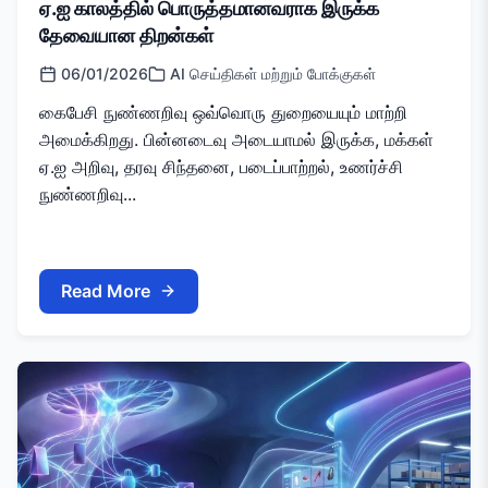
ஏ.ஐ காலத்தில் பொருத்தமானவராக இருக்க
தேவையான திறன்கள்
06/01/2026
AI செய்திகள் மற்றும் போக்குகள்
கைபேசி நுண்ணறிவு ஒவ்வொரு துறையையும் மாற்றி
அமைக்கிறது. பின்னடைவு அடையாமல் இருக்க, மக்கள்
ஏ.ஐ அறிவு, தரவு சிந்தனை, படைப்பாற்றல், உணர்ச்சி
நுண்ணறிவு...
Read More