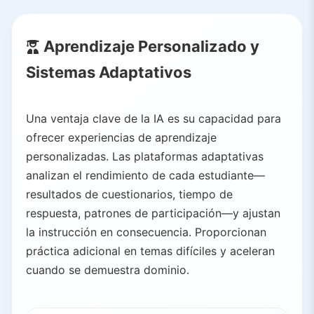
3.1.
Trabajo Administrativo Manual
3.2.
Automatizado e Inteligente
Aprendizaje Personalizado y
3.3.
Desafíos en la Implementación
Sistemas Adaptativos
4.
Formación de Habilidades y Aprendizaje Permanente
4.1.
Evaluación de Habilidades
4.2.
Creación de Rutas Personalizadas
Una ventaja clave de la IA es su capacidad para
4.3.
Práctica Inmersiva
ofrecer experiencias de aprendizaje
4.4.
Mejora Continua
personalizadas. Las plataformas adaptativas
analizan el rendimiento de cada estudiante—
4.5.
Aplicaciones Prácticas en la Formación Laboral
resultados de cuestionarios, tiempo de
5.
Accesibilidad e Inclusión
respuesta, patrones de participación—y ajustan
5.1.
Accesibilidad Visual
la instrucción en consecuencia. Proporcionan
5.2.
Accesibilidad Auditiva
práctica adicional en temas difíciles y aceleran
5.3.
Dificultades de Aprendizaje
cuando se demuestra dominio.
5.4.
Barreras Lingüísticas
6.
Desafíos y Consideraciones