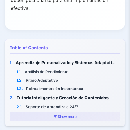
deben gestionarse para una implementación
efectiva.
Table of Contents
1.
Aprendizaje Personalizado y Sistemas Adaptativos
1.1.
Análisis de Rendimiento
1.2.
Ritmo Adaptativo
1.3.
Retroalimentación Instantánea
2.
Tutoría Inteligente y Creación de Contenidos
2.1.
Soporte de Aprendizaje 24/7
2.2.
Generación Rápida de Contenidos
▼ Show more
3.
Apoyo a Docentes y Escuelas