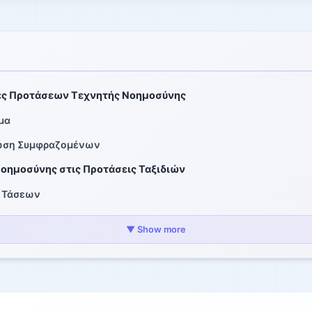
ές Προτάσεων Τεχνητής Νοημοσύνης
μα
νωση Συμφραζομένων
οημοσύνης στις Προτάσεις Ταξιδιών
& Τάσεων
ο σε Περιεχόμενο
▼ Show more
ωση Συμφραζομένων
ήσεις και Πακέτα
 στη Συνεδρία