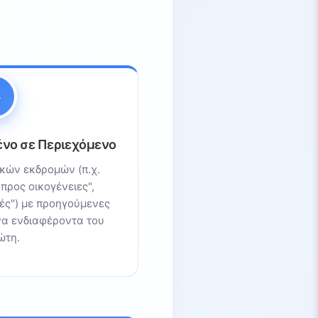
ένο σε Περιεχόμενο
κών εκδρομών (π.χ.
 προς οικογένειες",
ές") με προηγούμενες
να ενδιαφέροντα του
ώτη.