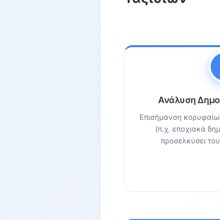
Ανάλυση Δημο
Επισήμανση κορυφαίω
(π.χ. εποχιακά δη
προσελκύσει το