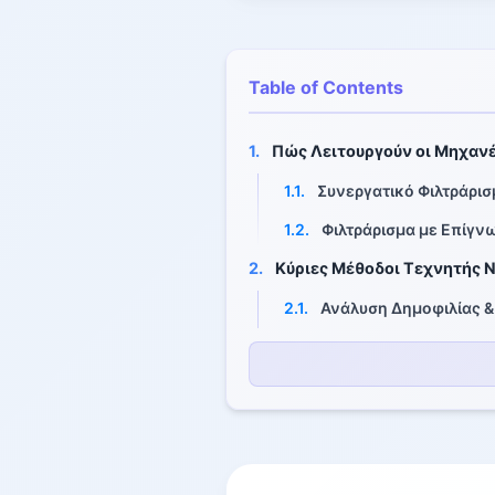
Table of Contents
1.
Πώς Λειτουργούν οι Μηχαν
1.1.
Συνεργατικό Φιλτράρισ
1.2.
Φιλτράρισμα με Επίγ
2.
Κύριες Μέθοδοι Τεχνητής Ν
2.1.
Ανάλυση Δημοφιλίας 
2.2.
Φιλτράρισμα Βασισμέν
2.3.
Προτάσεις με Επίγν
2.4.
Διασταυρούμενες Πωλ
2.5.
Προτάσεις Βασισμένες