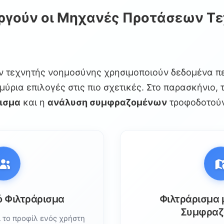
ς
ργούν οι Μηχανές Προτάσεων Τ
Εκδρομών με Τεχνητή Νοημοσύνη
ατικό Χρόνο
ατφόρμες Τεχνητής Νοημοσύνης
ν τεχνητής νοημοσύνης χρησιμοποιούν δεδομένα π
AWS) – Διαχειριζόμενη Υπηρεσία Μηχανικής Μάθησης
ύρια επιλογές στις πιο σχετικές. Στο παρασκήνιο, 
Google Travel – Συνομιλιακός Σχεδιασμός
ισμα
και η
ανάλυση συμφραζομένων
τροφοδοτούν 
Planner – Με Τροφοδότηση ChatGPT
κονικός Ταξιδιωτικός Πράκτορας
GPT Plugins – Αναζήτηση με Φυσική Γλώσσα
Εκδρομών – Peek Pro, FareHarbor, Bokun
– AI Αγοράς
οημοσύνης στην Πράξη
ό Φιλτράρισμα
Φιλτράρισμα 
Συμφραζ
 το προφίλ ενός χρήστη