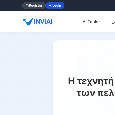
Register
Login
INVIAI
AI Tools
ي
Η τεχνητή
των πελ