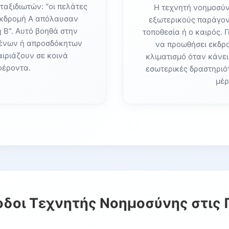
ταξιδιωτών: "οι πελάτες
Η τεχνητή νοημοσύ
I
Εκδρομή Α απόλαυσαν
εξωτερικούς παράγον
 Νοημοσύνη
 Β". Αυτό βοηθά στην
τοποθεσία ή ο καιρός. 
μένων ή απροσδόκητων
να προωθήσει εκδρο
ιριάζουν σε κοινά
κλιματισμό όταν κάνει
ά Εξατομικευμένα Ταξίδια
φέροντα.
εσωτερικές δραστηριό
ση
μέρ
δοι Τεχνητής Νοημοσύνης στις 