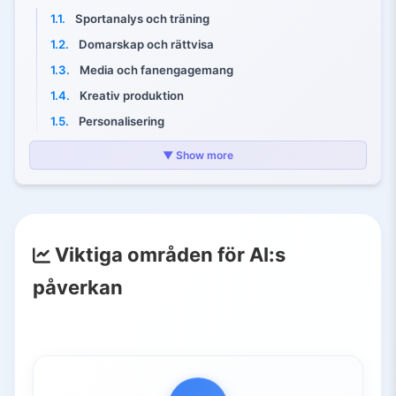
1.1.
Sportanalys och träning
1.2.
Domarskap och rättvisa
1.3.
Media och fanengagemang
1.4.
Kreativ produktion
1.5.
Personalisering
1.6.
Spelinnovation
▼ Show more
2.
AI inom sport
2.1.
Prestation, träning och hälsa
2.2.
Domarskap och rättvist spel
Viktiga områden för AI:s
2.3.
Sändningar och fanengagemang
2.4.
Förbättrad tillgänglighet
påverkan
3.
AI inom underhållning
3.1.
Film- och TV-produktion
3.2.
Spel
3.3.
Musik och ljud