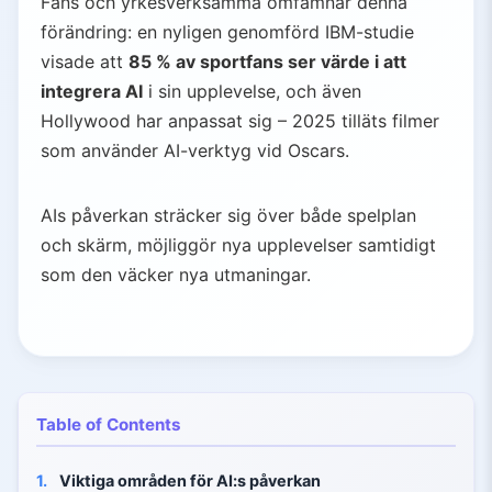
Fans och yrkesverksamma omfamnar denna
förändring: en nyligen genomförd IBM-studie
visade att
85 % av sportfans ser värde i att
integrera AI
i sin upplevelse, och även
Hollywood har anpassat sig – 2025 tilläts filmer
som använder AI-verktyg vid Oscars.
AIs påverkan sträcker sig över både spelplan
och skärm, möjliggör nya upplevelser samtidigt
som den väcker nya utmaningar.
Table of Contents
1.
Viktiga områden för AI:s påverkan