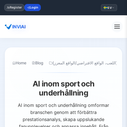
Register
Login
SV
INVIAI
Home
Blog
لألعاب (اللعب، الواقع الافتراضي/الواقع المعزز
AI inom sport och
underhållning
AI inom sport och underhållning omformar
branschen genom att förbättra
prestationsanalys, skapa uppslukande
fanupplevelser och anpassa innehåll. Från