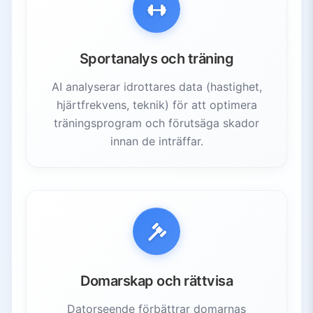
3.4.
Distribution och tillgänglighet
3.5.
Publikanpassning
4.
Utmaningar och framtidsutsikter
Sportanalys och träning
4.1.
Arbetsmarknadsstörningar
AI analyserar idrottares data (hastighet,
4.2.
Rättigheter och samtycke
hjärtfrekvens, teknik) för att optimera
4.3.
Integritetsfrågor
träningsprogram och förutsäga skador
4.4.
Behov av reglering
innan de inträffar.
4.5.
Framtida innovationer
Domarskap och rättvisa
Datorseende förbättrar domarnas