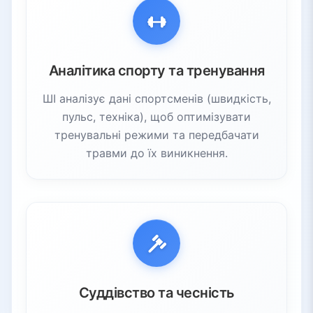
3.2.
Ігри
3.3.
Музика та аудіо
3.4.
Розповсюдження та доступність
Аналітика спорту та тренування
3.5.
Персоналізація аудиторії
4.
Виклики та перспективи
ШІ аналізує дані спортсменів (швидкість,
4.1.
Порушення робочих місць
пульс, техніка), щоб оптимізувати
тренувальні режими та передбачати
4.2.
Права та згода
травми до їх виникнення.
4.3.
Питання приватності
4.4.
Потреба в регулюванні
4.5.
Майбутні інновації
Суддівство та чесність