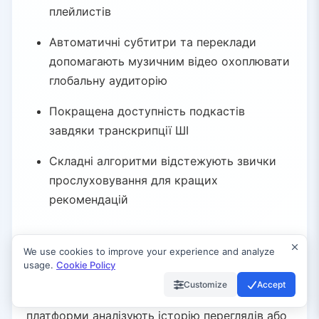
плейлистів
Автоматичні субтитри та переклади
допомагають музичним відео охоплювати
глобальну аудиторію
Покращена доступність подкастів
завдяки транскрипції ШІ
Складні алгоритми відстежують звички
прослуховування для кращих
рекомендацій
Персоналізація аудиторії
We use cookies to improve your experience and analyze
usage.
Cookie Policy
У розвагах ШІ адаптує досвід для кожного
Customize
Accept
користувача. Netflix, Amazon, YouTube та інші
платформи аналізують історію переглядів або