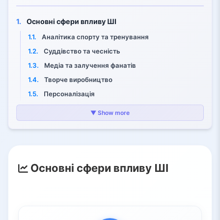
1.
Основні сфери впливу ШІ
1.1.
Аналітика спорту та тренування
1.2.
Суддівство та чесність
1.3.
Медіа та залучення фанатів
1.4.
Творче виробництво
1.5.
Персоналізація
1.6.
Ігрові інновації
▼ Show more
2.
ШІ у спорті
2.1.
Результативність, тренування та здоров’я
2.2.
Суддівство та чесна гра
Основні сфери впливу ШІ
2.3.
Трансляції та залучення фанатів
2.4.
Покращена доступність
3.
ШІ у розвагах
3.1.
Виробництво кіно та телебачення