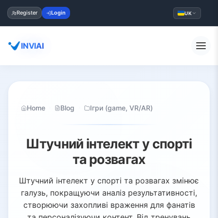
Register
Login
UK
INVIAI
Home
Blog
Ігри (game, VR/AR)
Штучний інтелект у спорті
та розвагах
Штучний інтелект у спорті та розвагах змінює
галузь, покращуючи аналіз результативності,
створюючи захопливі враження для фанатів
та персоналізуючи контент. Від тренувань