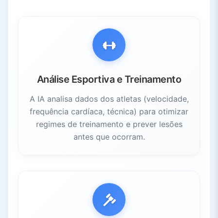
3.1.
Produção de Cinema e TV
3.2.
Jogos
3.3.
Música e Áudio
3.4.
Distribuição e Acessibilidade
3.5.
Personalização do Público
4.
Desafios e Perspectivas
Análise Esportiva e Treinamento
4.1.
Disrupção no Trabalho
A IA analisa dados dos atletas (velocidade,
4.2.
Direitos e Consentimento
frequência cardíaca, técnica) para otimizar
4.3.
Preocupações com Privacidade
regimes de treinamento e prever lesões
4.4.
Necessidade de Regulamentação
antes que ocorram.
4.5.
Inovações Futuras