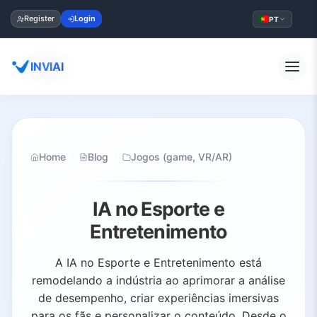
Register
Login
PT
INVIAI
Home
Blog
Jogos (game, VR/AR)
IA no Esporte e
Entretenimento
A IA no Esporte e Entretenimento está
remodelando a indústria ao aprimorar a análise
de desempenho, criar experiências imersivas
para os fãs e personalizar o conteúdo. Desde o