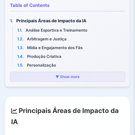
Table of Contents
1.
Principais Áreas de Impacto da IA
1.1.
Análise Esportiva e Treinamento
1.2.
Arbitragem e Justiça
1.3.
Mídia e Engajamento dos Fãs
1.4.
Produção Criativa
1.5.
Personalização
1.6.
Inovação em Jogos
▼ Show more
2.
IA no Esporte
2.1.
Desempenho, Treinamento e Saúde
2.2.
Arbitragem e Jogo Justo
Principais Áreas de Impacto da
2.3.
Transmissão e Engajamento dos Fãs
2.4.
Acessibilidade Aprimorada
IA
3.
IA no Entretenimento