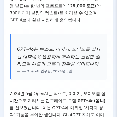
5.
제품, 산업 및 사회 분야의 AI
월 발표)는 한 번의 프롬프트에
128,000 토큰
(약
5.1.
일상 기술에 AI 통합
300페이지 분량의 텍스트)을 처리할 수 있으며,
5.2.
EU AI 법안 - 최초의 포괄적 AI 법률
GPT-4보다 훨씬 저렴하게 운영됩니다.
5.3.
역사적 투자 및 가치 평가
6.
앞으로의 전망: AI의 변혁적 영향
6.1.
지식 혁명
6.2.
과학적 돌파구
GPT-4o는 텍스트, 이미지, 오디오를 실시
6.3.
일상 통합
간 대화에서 원활하게 처리하는 진정한 멀
티모달 AI로의 근본적 전환을 의미합니다.
— OpenAI 연구팀, 2024년 5월
2024년 5월 OpenAI는 텍스트, 이미지, 오디오를
실
시간
으로 처리하는 업그레이드 모델
GPT-4o(옴니)
를 선보였습니다. 이는 GPT-4에 대화형 '시각과 청
각' 기능을 부여한 셈입니다. ChatGPT 자체도 이미