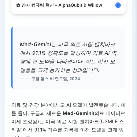
양자 컴퓨팅 혁신 – AlphaQubit & Willow
AI는 최첨단 하드웨어도 개선했습니다. 2024
년 구글은 양자 컴퓨터(예: Sycamore 칩)의
오류를 기존 방법보다 훨씬 잘 식별하는 AI 기
Med-Gemini는 미국 의료 시험 벤치마크
반 디코더
AlphaQubit
을 발표했습니다.
에서 91.1% 정확도를 달성하며 의료 AI 역
량에 큰 도약을 나타냅니다. 이는 이전 모
이어 2024년 12월에는 고급 오류 수정 기술
델들을 크게 능가하는 성과입니다.
을 활용해 최고 슈퍼컴퓨터가 약 10^24년 걸
— 구글 헬스 AI 연구팀, 2024
릴 작업을 5분 이내에 해결한 새로운 양자 칩
Willow
를 공개했습니다.
의료 및 건강 분야에서도 AI 모델이 발전했습니다. 예
를 들어, 구글의 새로운
Med-Gemini
(의료 데이터로
수상 경력:
이 성과로 Willow는 2024년
미세 조정됨)는 미국 의료 시험 벤치마크(USMLE 스
"올해의 물리학 혁신" 상을 받으며 AI가
타일)에서 91.1% 점수를 기록해 이전 모델을 크게 앞
양자 기술 발전에 기여함을 인정받았습