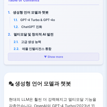
Table of Contents
1.
생성형 언어 모델과 챗봇
1.1.
GPT-4 Turbo & GPT-4o
1.2.
ChatGPT 진화
2.
멀티모달 및 창의적 AI 발전
2.1.
고급 생성 능력
2.2.
애플 인텔리전스 통합
2.3.
역사적인 예술 시장 성과
▼ Show more
3.
과학, 의학 및 수학 분야의 AI
3.1.
AlphaFold 3 – 혁신적 생체분자 예측
4.
로봇공학 및 자동화 분야의 AI
생성형 언어 모델과 챗봇
4.1.
딥마인드의 ALOHA 로봇
4.2.
로봇 트랜스포머
현대의 LLM은 훨씬 더 강력해지고 멀티모달 기능을
4.3.
산업 응용
갖추었습니다. OpenAI의 GPT-4 Turbo(2023년 11