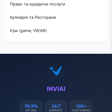
Право та юридичні послуги
Кулінарія та Ресторани
Ігри (game, VR/AR)
INVIAI
99.9%
24/7
10K+
UPTIME
SUPPORT
CUSTOMERS