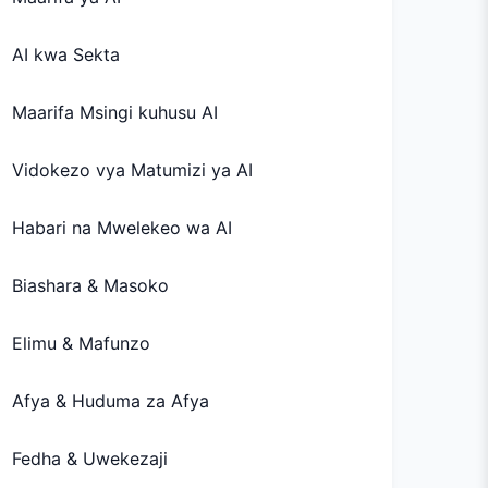
AI kwa Sekta
Maarifa Msingi kuhusu AI
Vidokezo vya Matumizi ya AI
Habari na Mwelekeo wa AI
Biashara & Masoko
Elimu & Mafunzo
Afya & Huduma za Afya
Fedha & Uwekezaji