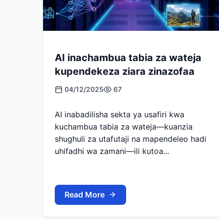
AI inachambua tabia za wateja
kupendekeza ziara zinazofaa
04/12/2025
67
AI inabadilisha sekta ya usafiri kwa
kuchambua tabia za wateja—kuanzia
shughuli za utafutaji na mapendeleo hadi
uhifadhi wa zamani—ili kutoa...
Read More