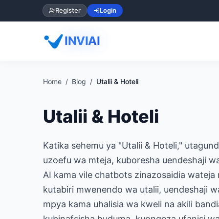
Register
Login
INVIAI
Home
Blog
Utalii & Hoteli
Utalii & Hoteli
Katika sehemu ya "Utalii & Hoteli," utagund
uzoefu wa mteja, kuboresha uendeshaji wa 
AI kama vile chatbots zinazosaidia wate
kutabiri mwenendo wa utalii, uendeshaji w
mpya kama uhalisia wa kweli na akili bandi
kubinafsisha huduma, kuongeza ufanisi wa u