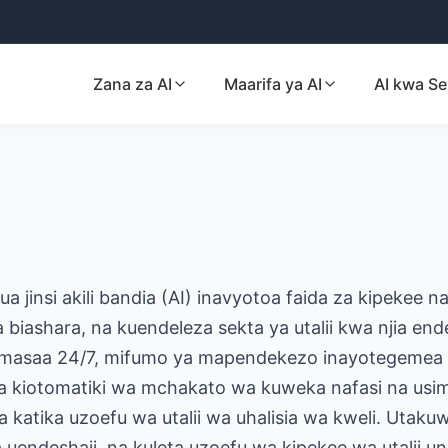
Zana za AI
Maarifa ya AI
AI kwa Se
ua jinsi akili bandia (AI) inavyotoa faida za kipekee 
biashara, na kuendeleza sekta ya utalii kwa njia end
ja masaa 24/7, mifumo ya mapendekezo inayotegemea
a kiotomatiki wa mchakato wa kuweka nafasi na usima
a katika uzoefu wa utalii wa uhalisia wa kweli. Utakuw
endeshaji, na kuleta uzoefu wa kipekee wa utalii una