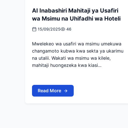
AI Inabashiri Mahitaji ya Usafiri
wa Msimu na Uhifadhi wa Hoteli
15/09/2025
46
Mwelekeo wa usafiri wa msimu umekuwa
changamoto kubwa kwa sekta ya ukarimu
na utalii. Wakati wa msimu wa kilele,
mahitaji huongezeka kwa kiasi...
Read More