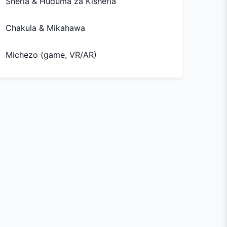
Sheria & Huduma za Kisheria
Chakula & Mikahawa
Michezo (game, VR/AR)