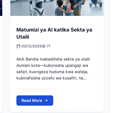
Matumizi ya AI katika Sekta ya
Utalii
03/12/2025
71
Akili Bandia inabadilisha sekta ya utalii
duniani kote—kuboresha upangaji wa
safari, kuongeza huduma kwa wateja,
kubinafsisha uzoefu wa kusafiri, na...
Read More