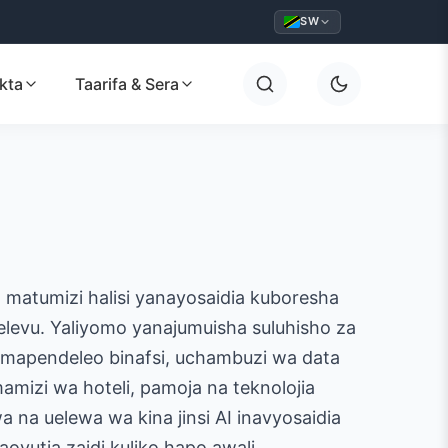
SW
kta
Taarifa & Sera
na matumizi halisi yanayosaidia kuboresha
elevu. Yaliyomo yanajumuisha suluhisho za
 mapendeleo binafsi, uchambuzi wa data
mizi wa hoteli, pamoja na teknolojia
a na uelewa wa kina jinsi AI inavyosaidia
ovutia zaidi kuliko hapo awali.