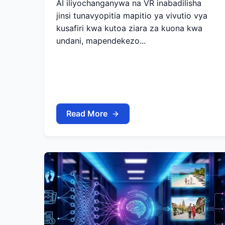
AI iliyochanganywa na VR inabadilisha
jinsi tunavyopitia mapitio ya vivutio vya
kusafiri kwa kutoa ziara za kuona kwa
undani, mapendekezo...
Read More