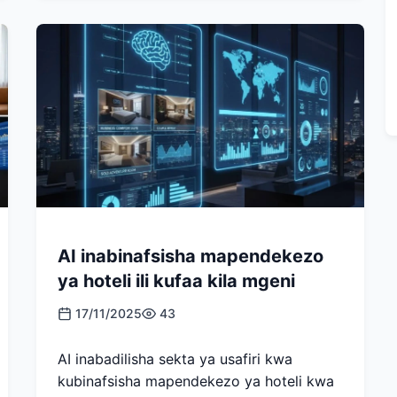
AI inabinafsisha mapendekezo
ya hoteli ili kufaa kila mgeni
17/11/2025
43
AI inabadilisha sekta ya usafiri kwa
kubinafsisha mapendekezo ya hoteli kwa