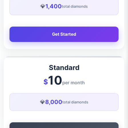
1,400
💎
total diamonds
Get Started
Standard
10
$
per month
8,000
💎
total diamonds