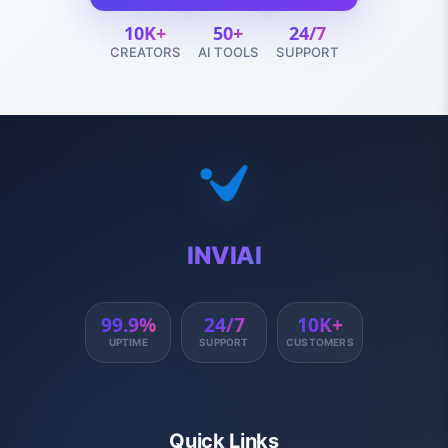
10K+
50+
24/7
CREATORS
AI TOOLS
SUPPORT
INVIAI
99.9%
24/7
10K+
UPTIME
SUPPORT
CUSTOMERS
Quick Links