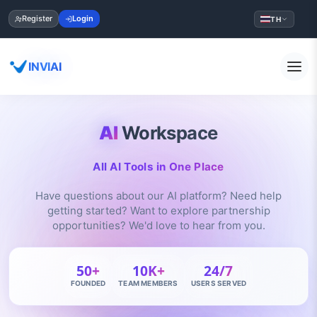
Register
Login
TH
INVIAI
AI
Workspace
All AI Tools in One Place
Have questions about our AI platform? Need help
getting started? Want to explore partnership
opportunities? We'd love to hear from you.
50+
10K+
24/7
FOUNDED
TEAM MEMBERS
USERS SERVED