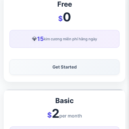
Free
0
$
15
💎
kim cương miễn phí hằng ngày
Get Started
Basic
2
$
per month