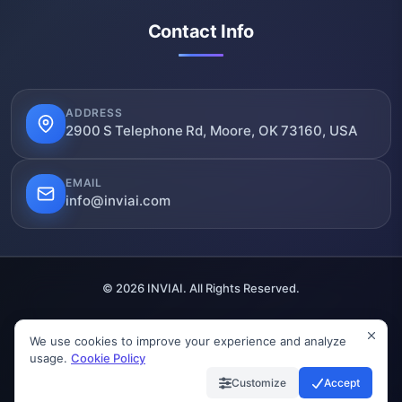
Contact Info
ADDRESS
2900 S Telephone Rd, Moore, OK 73160, USA
EMAIL
info@inviai.com
© 2026 INVIAI. All Rights Reserved.
We use cookies to improve your experience and analyze
SSL Secured
Verified
GDPR Compliant
usage.
Cookie Policy
Customize
Accept