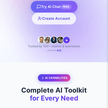
Try AI Chat
FREE
Create Account
+
Trusted by 10K+ creators & businesses
⭐⭐⭐⭐⭐
4.9
AI CAPABILITIES
Complete AI Toolkit
for Every Need