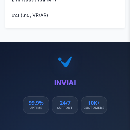
เกม (เกม, VR/AR)
INVIAI
99.9%
24/7
10K+
UPTIME
SUPPORT
CUSTOMERS