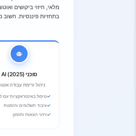
4.1.
יתרונות ברורים
4.2.
חששות מרכזיים
בתחזיות פיננסיות. חשוב מכך, AI משפר גם את שירות 
5.
תחזית עתידית
5.1.
מיליארד דולר השקעה
5.2.
הקצאת תקציב של 20%
5.3.
קמפיינים מתקדמים
6.
נקודות מפתח
סוכני AI (2025)
ניהול זרימת עבודה אוטונ
טיפול באינטראקציות עם ל
עיבוד תשלומים והזמנות
זיהוי הונאות ותזמון