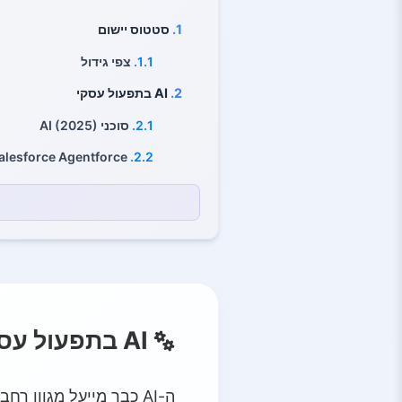
1.
סטטוס יישום
1.1.
צפי גידול
2.
AI בתפעול עסקי
2.1.
סוכני AI (2025)
Salesforce Agentforce
2.2.
2.3.
מודיעין בזמן אמת
3.
AI בשיווק
3.1.
התאמה אישית ומיקוד
3.2.
יצירת תוכן ואופטימיזצי
3.3.
אנליטיקה חיזויית ותובנו
AI בתפעול עסקי
3.4.
צ'אטבוטים ואוטומציה
4.
יתרונות ואתגרים
ה-AI כבר מייעל מגוון 