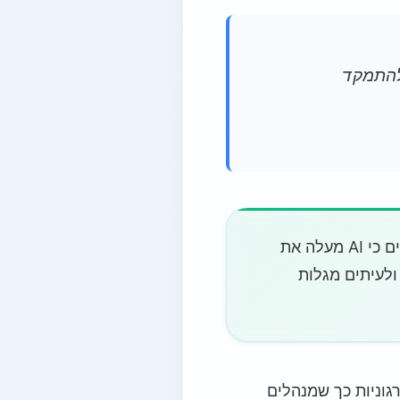
להתמקד
מדד AI של סטנפורד ל-2025 מאשר ש"מחקרים רבים מראים כי AI מעלה את
פרות יעילות ולעיתים מגלות
ם כמו SAP Joule משלבים AI עם מערכות ארגוניות כך שמנהלים