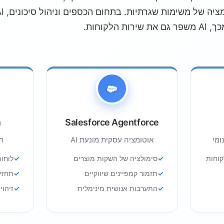
הלקוחות.
Salesforce Agentforce
מ
ומי
אוטומציה עסקית מונעת AI
תו
קוחות
סימולציה של השקות מוצרים
לוחות
תזמור קמפיינים שיווקיים
תחזי
התערבות אנושית מינימלית
זיהוי