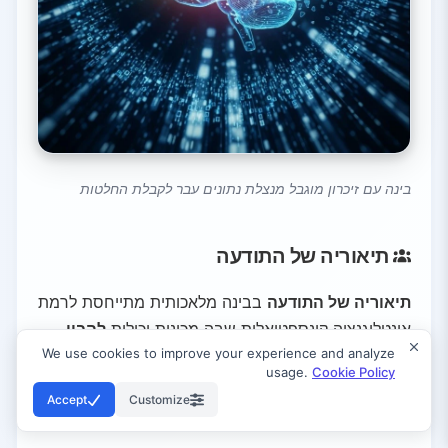
בינה עם זיכרון מוגבל מנצלת נתונים עבר לקבלת החלטות
תיאוריה של התודעה
תיאוריה של התודעה
בבינה מלאכותית מתייחסת לרמת
אינטליגנציה קונספטואלית שבה מכונות יכולות
להבין
We use cookies to improve your experience and analyze
מצבים מנטליים אנושיים
. מושג זה, שמקורו
usage.
Cookie Policy
בפסיכולוגיה, מתאר את היכולת לזהות שלאחרים יש
Accept
Customize
רגשות, מחשבות, אמונות וכוונות
נפרדות משל עצמנו.