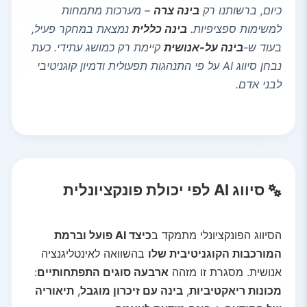
כיום, ברשותנו רק
בינה צרה
– מערכות מתמחות
למשימות ספציפיות.
בינה כללית
נמצאת במחקר פעיל,
בעוד ש-
בינה על-אנושית
קיימת רק כמושג עתידי. כעת
נבחן סיווג AI על פי התנהגות תפעולית ודמיון קוגניטיבי
לבני אדם.
סיווג AI לפי יכולת פונקציונלית
הסיווג הפונקציונלי מתמקד ב
כיצד AI פועל וברמת
המורכבות הקוגניטיבית שלו
בהשוואה לאינטליגנציה
אנושית. מסגרת זו מזהה
ארבעה סוגים התפתחותיים
:
מכונות ריאקטיביות
,
בינה עם זיכרון מוגבל
,
תיאוריה