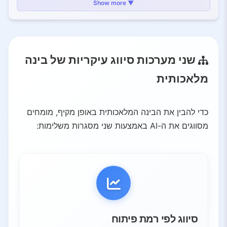
2.3.
בינה מלאכותית על-אנושית (ASI)
▼ Show more
3.
סיווג AI לפי יכולת פונקציונלית
3.1.
מכונות ריאקטיביות
3.2.
בינה עם זיכרון מוגבל
שני מערכות סיווג עיקריות של בינה
3.3.
תיאוריה של התודעה
מלאכותית
3.4.
בינה מודעת לעצמה
4.
המצב הנוכחי ועתיד הבינה המלאכותית
4.1.
המציאות של היום
כדי להבין את הבינה המלאכותית באופן מקיף, מומחים
4.2.
העתיד הקרוב
מסווגים את ה-AI באמצעות שני מסגרות משלימות:
4.3.
חזון לטווח ארוך
5.
נקודות מפתח
סיווג לפי רמת פיתוח