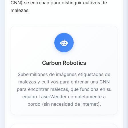
CNN) se entrenan para distinguir cultivos de
4.5.
Análisis de eficiencia de costos
malezas.
5.
Desafíos y adopción
5.1.
Barreras actuales
5.2.
Factores de crecimiento
6.
Perspectivas para el futuro
6.1.
Sensores multimodales
6.2.
Toma dinámica de decisiones
Carbon Robotics
6.3.
Sistemas integrados
6.4.
Impacto global en sostenibilidad
Sube millones de imágenes etiquetadas de
malezas y cultivos para entrenar una CNN
para encontrar malezas, que funciona en su
equipo LaserWeeder completamente a
bordo (sin necesidad de internet).