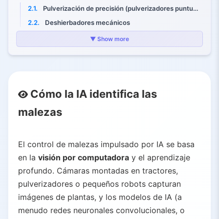
2.1.
Pulverización de precisión (pulverizadores puntuales)
2.2.
Deshierbadores mecánicos
2.3.
Deshierbe con láser y térmico
▼ Show more
3.
Estudios de caso reales
3.1.
John Deere See & Spray
3.2.
Carbon Robotics LaserWeeder
Cómo la IA identifica las
3.3.
Pulverizador Ecorobotix ARA
malezas
3.4.
Verdant Robotics – Sharpshooter
3.5.
Investigación de la Universidad de Guelph
3.6.
Otras innovaciones
El control de malezas impulsado por IA se basa
4.
Beneficios: eficiencia, rentabilidad y sostenibilidad
en la
visión por computadora
y el aprendizaje
4.1.
Ahorros químicos dramáticos
profundo. Cámaras montadas en tractores,
pulverizadores o pequeños robots capturan
4.2.
Mayores rendimientos y salud del cultivo
imágenes de plantas, y los modelos de IA (a
4.3.
Ahorro de mano de obra y tiempo
menudo redes neuronales convolucionales, o
4.4.
Beneficios ambientales y de seguridad