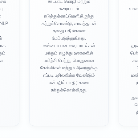
்சு
சாட்பாட் மொழி மற்றும்
மை
வு
உரையாடல்
வலை
ள
எடுத்துக்காட்டுகளிலிருந்து
 NLP
கற்றுக்கொண்டு, காலத்துடன்
யாளர்கள்
தனது பதில்களை
ாட்கள்
்
மேம்படுத்துகிறது.
ளாக
உண்மையான உரையாடல்கள்
தரவ
ும்
மற்றும் எழுத்து உரைகளில்
பெற
்ள
பயிற்சி பெற்று, பொதுவான
கண
கேள்விகள் மற்றும் அவற்றுக்கு
எப்படி பதிலளிக்க வேண்டும்
மன
என்பதில் மாதிரிகளை
ப
தில்கள்
கற்றுக்கொள்கிறது.
து
்
ம
த