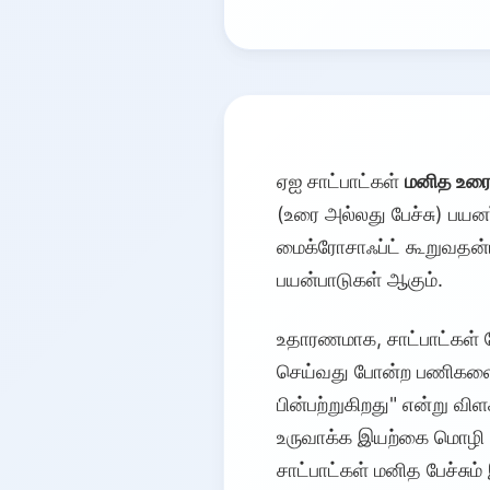
ஏஐ சாட்பாட்கள்
மனித உர
(உரை அல்லது பேச்சு) பய
மைக்ரோசாஃப்ட் கூறுவதன்ப
பயன்பாடுகள் ஆகும்.
உதாரணமாக, சாட்பாட்கள் க
செய்வது போன்ற பணிகளை த
பின்பற்றுகிறது" என்று விள
உருவாக்க இயற்கை மொழி செ
சாட்பாட்கள் மனித பேச்ச