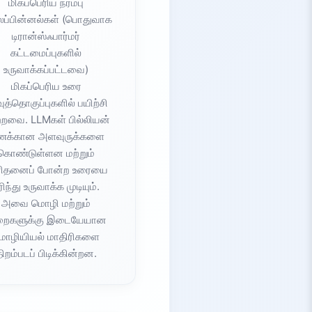
மிகப்பெரிய நரம்பு
ப்பின்னல்கள் (பொதுவாக
டிரான்ஸ்ஃபார்மர்
கட்டமைப்புகளில்
உருவாக்கப்பட்டவை)
மிகப்பெரிய உரை
ுத்தொகுப்புகளில் பயிற்சி
்றவை. LLMகள் பில்லியன்
க்கான அளவுருக்களை
கொண்டுள்ளன மற்றும்
ிதனைப் போன்ற உரையை
ுரிந்து உருவாக்க முடியும்.
அவை மொழி மற்றும்
றைகளுக்கு இடையேயான
ொழியியல் மாதிரிகளை
ிறம்படப் பிடிக்கின்றன.