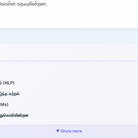
கொள்ள உதவுகின்றன.
் (NLP)
்ந்த கற்றல்
LLMs)
ிந்துகொள்கின்றன
▼ Show more