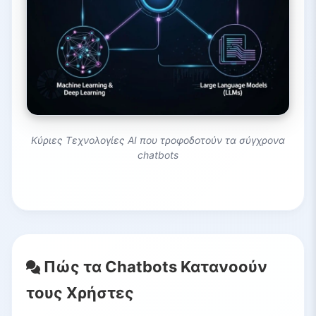
Κύριες Τεχνολογίες AI που τροφοδοτούν τα σύγχρονα
chatbots
Πώς τα Chatbots Κατανοούν
τους Χρήστες