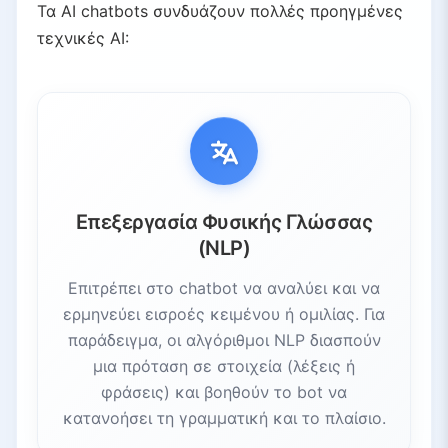
Τα AI chatbots συνδυάζουν πολλές προηγμένες
4.1.
Ακολουθιακή Επεξεργασία (RNNs)
τεχνικές AI:
4.2.
Αρχιτεκτονική Transformer
5.
Δημιουργία Απαντήσεων
5.1.
Προσέγγιση Βασισμένη στην Ανάκτηση
5.2.
Γενετικά Μοντέλα AI
6.
Ανθρώπινη Ανατροφοδότηση και Πλαίσιο Συνομιλίας
6.1.
Ενισχυτική Μάθηση από Ανθρώπινη Ανατροφοδότηση (RLHF)
Επεξεργασία Φυσικής Γλώσσας
6.2.
Διαχείριση Πλαισίου Συνομιλίας
(NLP)
7.
Παραδείγματα AI Chatbots
Επιτρέπει στο chatbot να αναλύει και να
7.1.
Βοηθοί με Φωνητική Βάση
ερμηνεύει εισροές κειμένου ή ομιλίας. Για
7.2.
Chatbots με Βάση Κειμένου
παράδειγμα, οι αλγόριθμοι NLP διασπούν
7.3.
Επιχειρηματικές Εφαρμογές
μια πρόταση σε στοιχεία (λέξεις ή
7.4.
Ενσωμάτωση σε Ιστότοπους
φράσεις) και βοηθούν το bot να
8.
Προκλήσεις και Περιορισμοί
κατανοήσει τη γραμματική και το πλαίσιο.
8.1.
Προβλήματα Παραπλάνησης