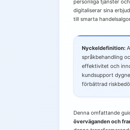
personliga tjänster och
digitaliserar sina erbj
till smarta handelsalgo
Nyckeldefinition:
A
språkbehandling och
effektivitet och i
kundsupport dygnet 
förbättrad riskbed
Denna omfattande gui
överväganden och fra