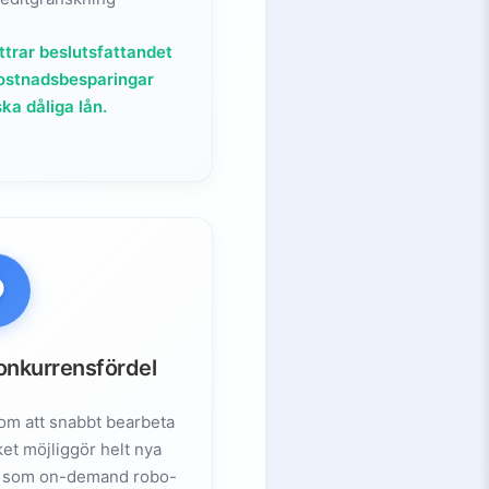
ättrar beslutsfattandet
ostnadsbesparingar
ka dåliga lån.
onkurrensfördel
nom att snabbt bearbeta
ket möjliggör helt nya
er som on-demand robo-