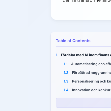
denna transformerande
Table of Contents
1.
Fördelar med AI inom finans
1.1.
Automatisering och effe
1.2.
Förbättrad noggrannhe
1.3.
Personalisering och 
1.4.
Innovation och konkur
2.
Tillämpningar av AI inom fin
2.1.
Bedrägeridetektion oc