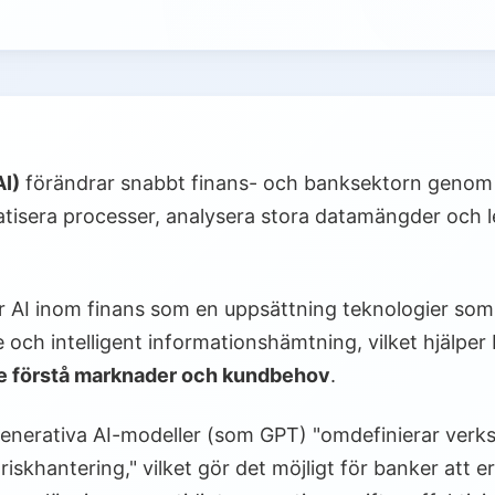
AI)
förändrar snabbt finans- och banksektorn genom a
matisera processer, analysera stora datamängder och l
r AI inom finans som en uppsättning teknologier som 
 och intelligent informationshämtning, vilket hjälper
re förstå marknader och kundbehov
.
generativa AI-modeller (som GPT) "omdefinierar verk
iskhantering," vilket gör det möjligt för banker att 