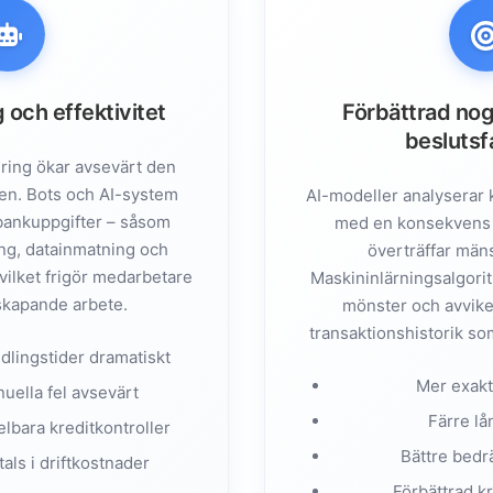
ganisatorisk förändring
 finans
 och effektivitet
Förbättrad no
ution
beslutsf
ring ökar avsevärt den
ten. Bots och AI-system
AI-modeller analyserar 
 bankuppgifter – såsom
med en konsekvens 
eter
ng, datainmatning och
överträffar mäns
ng
vilket frigör medarbetare
Maskininlärningsalgori
ans och bank
skapande arbete.
mönster och avvikel
transaktionshistorik so
dlingstider dramatiskt
Mer exakt
uella fel avsevärt
Färre lå
lbara kreditkontroller
Bättre bedr
tals i driftkostnader
Förbättrad k