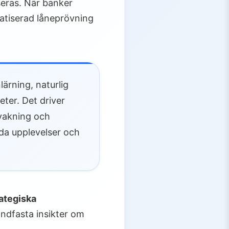
seras. När banker
omatiserad låneprövning
ärning, naturlig
ter. Det driver
rvakning och
dda upplevelser och
rategiska
ndfasta insikter om