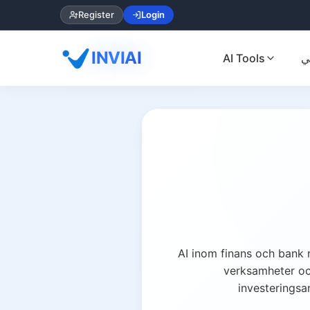
Register
Login
INVIAI
AI Tools
ي
AI inom finans och bank 
verksamheter och
investeringsa