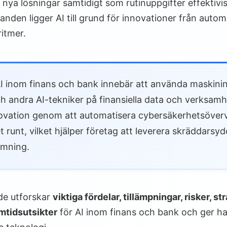
 nya lösningar samtidigt som rutinuppgifter effektivi
udanden ligger AI till grund för innovationer från aut
ritmer.
I inom finans och bank innebär att använda maskininl
 andra AI-tekniker på finansiella data och verksamhe
nnovation genom att automatisera cybersäkerhetsöve
runt, vilket hjälper företag att leverera skräddarsy
ömning.
de utforskar
viktiga fördelar, tillämpningar, risker, st
mtidsutsikter
för AI inom finans och bank och ger ha