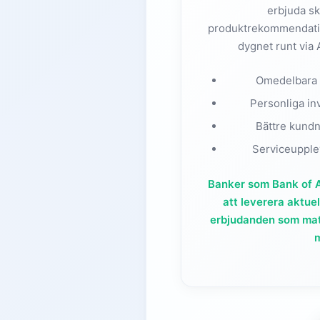
erbjuda s
produktrekommendatio
dygnet runt via 
Omedelbara s
Personliga in
Bättre kundnö
Serviceupplev
Banker som Bank of A
att leverera aktuel
erbjudanden som mat
m