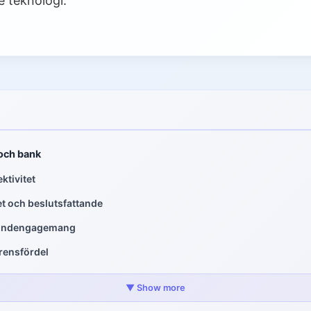
 teknologi.
 och bank
ktivitet
t och beslutsfattande
kundengagemang
rensfördel
ans och bank
▼ Show more
h förebyggande