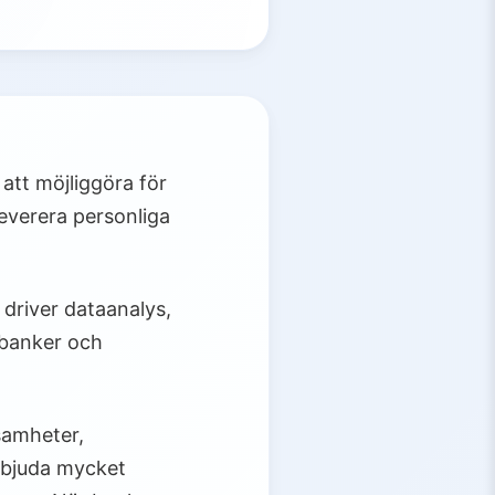
tt möjliggöra för
everera personliga
driver dataanalys,
 banker och
samheter,
erbjuda mycket