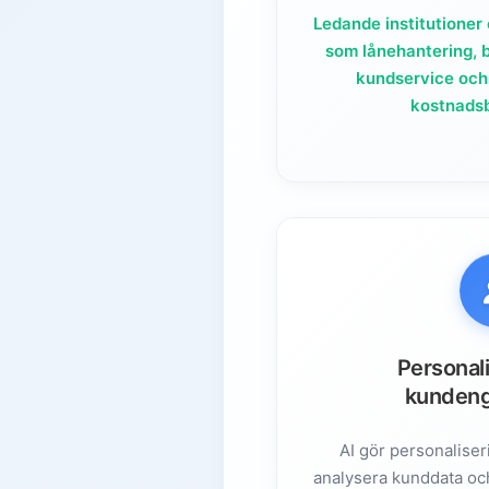
7.
Slutsats
Ledande institutioner 
7.1.
Automatisering
som lånehantering, 
kundservice och
7.2.
Analys
kostnadsb
7.3.
Personalisering
7.4.
Säkerhet
Personal
kunden
AI gör personaliser
analysera kunddata oc