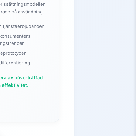
prissättningsmodeller
serade på användning.
h tjänsteerbjudanden
 konsumenters
ngstrender
teprototyper
differentiering
n era av oöverträffad
 effektivitet.