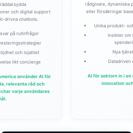
rådgivare, dynamiska 
kräddarsydda
eller försäkringar ba
ner och digital support
AI-drivna chatbots.
Unika produkt- oc
var på rutinfrågor
Insikter om
spenderi
vesteringsstrategier
Nya tjäns
jdhet och lojalitet
Datadriven 
else likt concierge
AI för sektorn in i e
merica använder AI för
innovation och
la, relevanta råd och
char varje användares
ål.