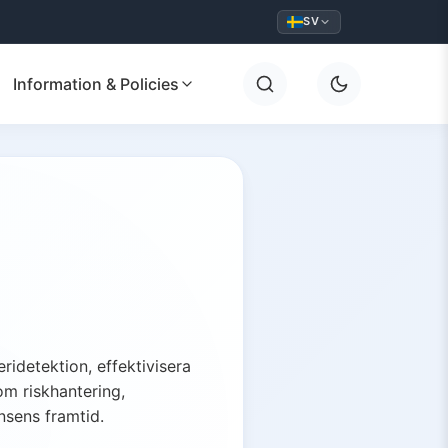
SV
Information & Policies
idetektion, effektivisera
om riskhantering,
nsens framtid.