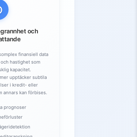
ggrannhet och
attande
komplex finansiell data
och hastighet som
klig kapacitet.
tmer upptäcker subtila
ser i kredit- eller
m annars kan förbises.
a prognoser
neförluster
ägeridetektion
reditgranskning