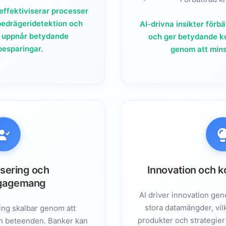
effektiviserar processer
bedrägeridetektion och
AI-drivna insikter förb
 uppnår betydande
och ger betydande k
esparingar.
genom att mins
isering och
Innovation och k
gagemang
AI driver innovation ge
stora datamängder, vil
ing skalbar genom att
produkter och strategi
h beteenden. Banker kan