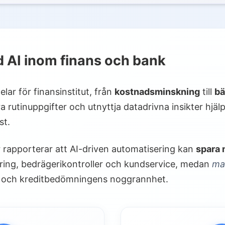
h investeringsanalys
och kundservice
låneprövning
 AI inom finans och bank
nad (RegTech)
I inom finans
lar för finansinstitut, från
kostnadsminskning
till
bä
kerhet
rutinuppgifter och utnyttja datadrivna insikter hjälp
t och transparens
st.
rningsutmaningar
 rapporterar att AI-driven automatisering kan
spara 
a överväganden
ering, bedrägerikontroller och kundservice, medan
ma
v AI
er och kreditbedömningens noggrannhet.
rategin
 teknikplattform
riskkontroller