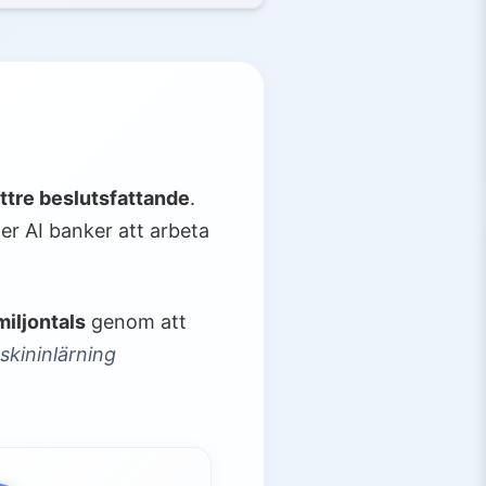
ttre beslutsfattande
.
er AI banker att arbeta
miljontals
genom att
skininlärning