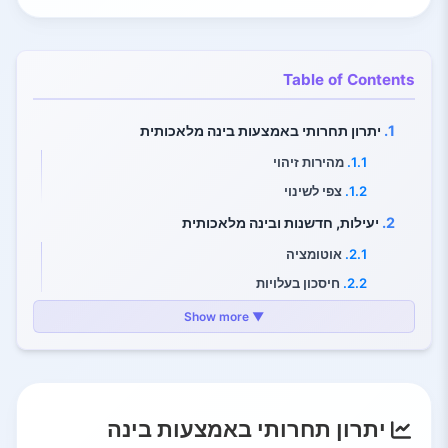
Table of Contents
1.
יתרון תחרותי באמצעות בינה מלאכותית
1.1.
מהירות זיהוי
1.2.
צפי לשינוי
2.
יעילות, חדשנות ובינה מלאכותית
2.1.
אוטומציה
2.2.
חיסכון בעלויות
2.3.
חדשנות
▼ Show more
3.
בינה מלאכותית בענפים שונים
3.1.
ייצור ושרשרת אספקה
3.2.
בריאות
יתרון תחרותי באמצעות בינה
3.3.
שירותים פיננסיים