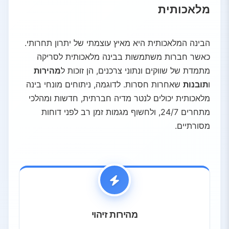
מלאכותית
3.4.
קמעונאות ומסחר אלקטרוני
3.5.
חקלאות
4.
החובה האסטרטגית
הבינה המלאכותית היא מאיץ עוצמתי של יתרון תחרותי.
4.1.
השאלה הישנה
כאשר חברות משתמשות בבינה מלאכותית לסריקה
4.2.
השאלה החדשה
מתמדת של שווקים ונתוני צרכנים, הן זוכות ל
מהירות
ו
תובנות
שאחרות חסרות. לדוגמה, ניתוחים מונחי בינה
4.3.
יתרון תחרותי
מלאכותית יכולים לנטר מדיה חברתית, חדשות ומהלכי
מתחרים 24/7, ולחשוף מגמות זמן רב לפני דוחות
מסורתיים.
מהירות זיהוי