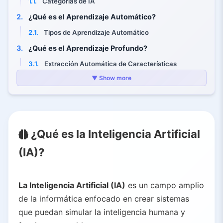
1.1.
Categorías de IA
2.
¿Qué es el Aprendizaje Automático?
2.1.
Tipos de Aprendizaje Automático
3.
¿Qué es el Aprendizaje Profundo?
3.1.
Extracción Automática de Características
3.2.
Arquitectura Multicapa
▼ Show more
3.3.
Requisitos vs. Beneficios
4.
La Relación Entre IA, AA y Aprendizaje Profundo
4.1.
Inteligencia Artificial (Más Amplia)
¿Qué es la Inteligencia Artificial
4.2.
Aprendizaje Automático (Subconjunto de IA)
(IA)?
4.3.
Aprendizaje Profundo (Subconjunto de AA)
5.
Principales Diferencias Entre IA, AA y Aprendizaje Profundo
La Inteligencia Artificial (IA)
5.1.
Alcance y Definición
es un campo amplio
de la informática enfocado en crear sistemas
5.2.
Método de Aprendizaje e Intervención Humana
que puedan simular la inteligencia humana y
5.3.
Requisitos de Datos