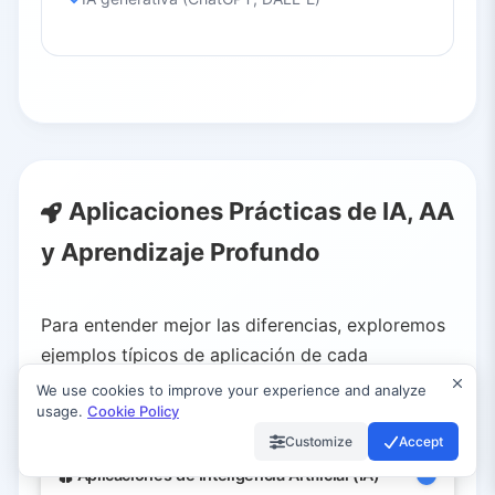
Aplicaciones Prácticas de IA, AA
y Aprendizaje Profundo
Para entender mejor las diferencias, exploremos
ejemplos típicos de aplicación de cada
tecnología en escenarios reales:
We use cookies to improve your experience and analyze
usage.
Cookie Policy
Customize
Accept
Aplicaciones de Inteligencia Artificial (IA)