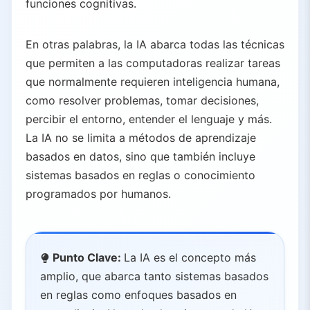
funciones cognitivas.
5.4.
Requisitos de Infraestructura Computacional
5.5.
Rendimiento y Precisión
En otras palabras, la IA abarca todas las técnicas
5.6.
Aplicaciones Adecuadas
que permiten a las computadoras realizar tareas
6.
Aplicaciones Prácticas de IA, AA y Aprendizaje Profundo
que normalmente requieren inteligencia humana,
6.1.
Aplicaciones de Inteligencia Artificial (IA)
como resolver problemas, tomar decisiones,
6.2.
Aplicaciones de Aprendizaje Automático
percibir el entorno, entender el lenguaje y más.
6.3.
Aplicaciones de Aprendizaje Profundo
La IA no se limita a métodos de aprendizaje
7.
Conclusiones Clave
basados en datos, sino que también incluye
sistemas basados en reglas o conocimiento
7.1.
Inteligencia Artificial
programados por humanos.
7.2.
Aprendizaje Automático
7.3.
Aprendizaje Profundo
Punto Clave:
La IA es el concepto más
amplio, que abarca tanto sistemas basados
en reglas como enfoques basados en