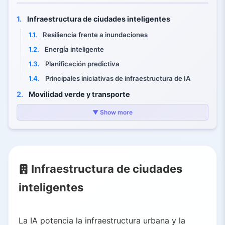
1.
Infraestructura de ciudades inteligentes
1.1.
Resiliencia frente a inundaciones
1.2.
Energía inteligente
1.3.
Planificación predictiva
1.4.
Principales iniciativas de infraestructura de IA
2.
Movilidad verde y transporte
2.1.
Tráfico inteligente y sistemas autónomos
▼ Show more
2.2.
Integración del transporte y de vehículos eléctricos
3.
Desafíos y direcciones futuras
3.1.
Prioridades clave de gobernanza
Infraestructura de ciudades
3.2.
Camino a seguir
inteligentes
4.
Conclusión
La IA potencia la infraestructura urbana y la