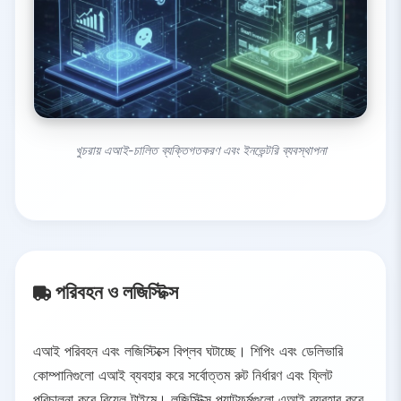
খুচরায় এআই-চালিত ব্যক্তিগতকরণ এবং ইনভেন্টরি ব্যবস্থাপনা
পরিবহন ও লজিস্টিক্স
এআই পরিবহন এবং লজিস্টিক্সে বিপ্লব ঘটাচ্ছে। শিপিং এবং ডেলিভারি
কোম্পানিগুলো এআই ব্যবহার করে সর্বোত্তম রুট নির্ধারণ এবং ফ্লিট
পরিচালনা করে রিয়েল টাইমে। লজিস্টিক্স প্ল্যাটফর্মগুলো এআই ব্যবহার করে