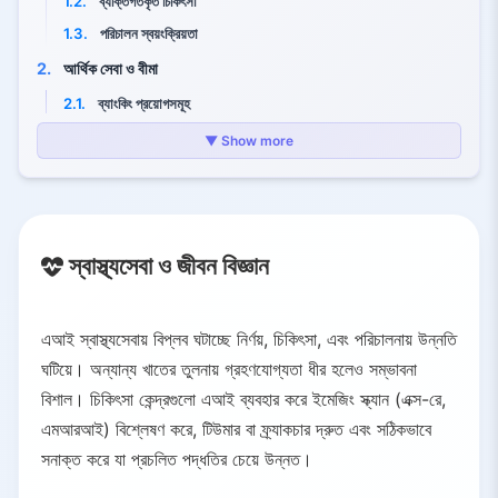
1.2.
ব্যক্তিগতকৃত চিকিৎসা
1.3.
পরিচালন স্বয়ংক্রিয়তা
2.
আর্থিক সেবা ও বীমা
2.1.
ব্যাংকিং প্রয়োগসমূহ
2.2.
বীমা প্রয়োগসমূহ
▼ Show more
3.
প্রযুক্তি ও পেশাদার সেবা
4.
উৎপাদন ও সরবরাহ শৃঙ্খল
5.
খুচরা ও ই-কমার্স
স্বাস্থ্যসেবা ও জীবন বিজ্ঞান
5.1.
রাজস্ব বৃদ্ধি
5.2.
খরচ হ্রাস
এআই স্বাস্থ্যসেবায় বিপ্লব ঘটাচ্ছে নির্ণয়, চিকিৎসা, এবং পরিচালনায় উন্নতি
5.3.
ইনভেন্টরি অপ্টিমাইজেশন
ঘটিয়ে। অন্যান্য খাতের তুলনায় গ্রহণযোগ্যতা ধীর হলেও সম্ভাবনা
6.
পরিবহন ও লজিস্টিক্স
বিশাল। চিকিৎসা কেন্দ্রগুলো এআই ব্যবহার করে ইমেজিং স্ক্যান (এক্স-রে,
6.1.
রুট অপ্টিমাইজেশন
এমআরআই) বিশ্লেষণ করে, টিউমার বা ফ্র্যাকচার দ্রুত এবং সঠিকভাবে
6.2.
স্বয়ংচালিত মালবাহী
সনাক্ত করে যা প্রচলিত পদ্ধতির চেয়ে উন্নত।
6.3.
লজিস্টিক্স বিশ্লেষণ