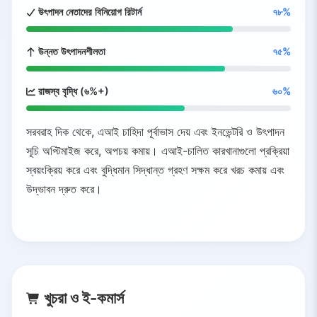
উৎপাদন নেতাদের বিনিয়োগ রিটার্ন
৭৮%
উন্নত উৎপাদনশীলতা
৭৫%
রাজস্ব বৃদ্ধি (৬%+)
৬০%
সরবরাহ দিক থেকে, এআই চাহিদা পূর্বাভাস দেয় এবং ইনভেন্টরি ও উৎপাদন
সূচি অপ্টিমাইজ করে, অপচয় কমায়। এআই-চালিত কারখানাগুলো প্রক্রিয়া
স্বয়ংক্রিয় করে এবং বুদ্ধিমান সিদ্ধান্ত গ্রহণ সক্ষম করে খরচ কমায় এবং
উদ্ভাবন দ্রুত করে।
খুচরা ও ই-কমার্স