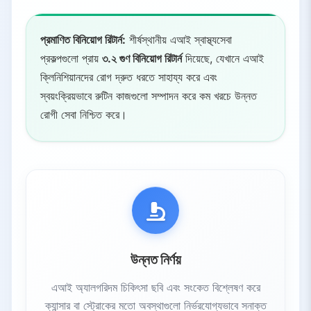
7.
শক্তি ও ইউটিলিটি
8.
কৃষি ও খাদ্য উৎপাদন
প্রমাণিত বিনিয়োগ রিটার্ন:
শীর্ষস্থানীয় এআই স্বাস্থ্যসেবা
8.1.
ফসলের ফলন পূর্বাভাস
প্রকল্পগুলো প্রায়
৩.২ গুণ বিনিয়োগ রিটার্ন
দিয়েছে, যেখানে এআই
ক্লিনিশিয়ানদের রোগ দ্রুত ধরতে সাহায্য করে এবং
8.2.
পোকামাকড় ও রোগ সনাক্তকরণ
স্বয়ংক্রিয়ভাবে রুটিন কাজগুলো সম্পাদন করে কম খরচে উন্নত
8.3.
স্মার্ট সেচ
রোগী সেবা নিশ্চিত করে।
9.
অন্যান্য খাত
10.
মূল বিষয়সমূহ
উন্নত নির্ণয়
এআই অ্যালগরিদম চিকিৎসা ছবি এবং সংকেত বিশ্লেষণ করে
ক্যান্সার বা স্ট্রোকের মতো অবস্থাগুলো নির্ভরযোগ্যভাবে সনাক্ত