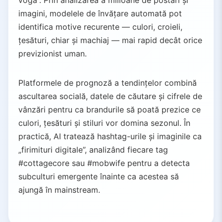
vogă”. Prin analizarea a milioane de postări și
imagini, modelele de învățare automată pot
identifica motive recurente — culori, croieli,
țesături, chiar și machiaj — mai rapid decât orice
previzionist uman.
Platformele de prognoză a tendințelor combină
ascultarea socială, datele de căutare și cifrele de
vânzări pentru ca brandurile să poată prezice ce
culori, țesături și stiluri vor domina sezonul. În
practică, AI tratează hashtag-urile și imaginile ca
„firimituri digitale”, analizând fiecare tag
#cottagecore sau #mobwife pentru a detecta
subculturi emergente înainte ca acestea să
ajungă în mainstream.