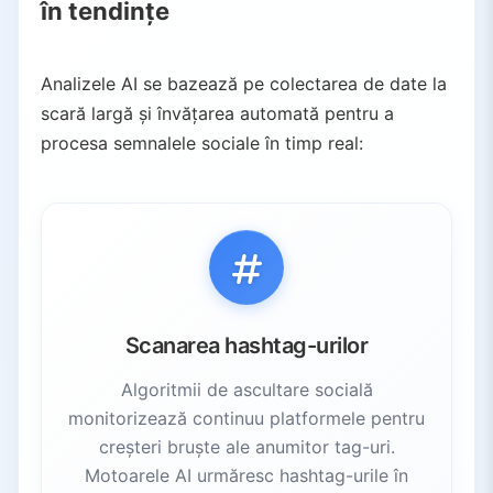
în tendințe
3.2.
RiteTag
3.3.
Social Searcher
3.4.
BrandMentions (Hashtag Tracker)
Analizele AI se bazează pe colectarea de date la
3.5.
TikTok Analytics (Exolyt)
scară largă și învățarea automată pentru a
3.6.
TikTok Analytics (All Ears)
procesa semnalele sociale în timp real:
4.
Obiecte de modă și frumusețe în hashtag-uri
5.
Impactul: prognoze de tendințe mai rapide
5.1.
Detectare timpurie
5.2.
Pivotări rapide
5.3.
Marketing personalizat
6.
Concluzii cheie
Scanarea hashtag-urilor
Algoritmii de ascultare socială
monitorizează continuu platformele pentru
creșteri bruște ale anumitor tag-uri.
Motoarele AI urmăresc hashtag-urile în