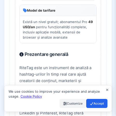
Model de tarifare
Există un nivel gratuit; abonamentul Pro
49
USD/an
pentru funcționalități complete,
inclusiv aplicație mobilă, extensii de
browser și analize avansate
Prezentare generală
RiteTag este un instrument de analiză a
hashtag-urilor în timp real care ajută
creatorii de conținut, marketerii și
brandurile să descopere cele mai
We use cookies to improve your experience and analyze
eficiente hashtag-uri pentru vizibilitate
usage.
Cookie Policy
maximă. Folosind date live de implicare
Customize
Accept
de pe Instagram, Twitter, Facebook,
LinkedIn și Pinterest, RiteTag oferă