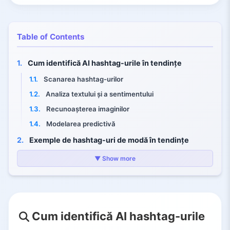
Table of Contents
1.
Cum identifică AI hashtag-urile în tendințe
1.1.
Scanarea hashtag-urilor
1.2.
Analiza textului și a sentimentului
1.3.
Recunoașterea imaginilor
1.4.
Modelarea predictivă
2.
Exemple de hashtag-uri de modă în tendințe
2.1.
Iarna 2025 (TikTok)
▼ Show more
2.2.
Toamna 2025 (TikTok)
2.3.
Tag-uri de stradă și branduri
3.
Instrumente AI pentru analiza tendințelor hashtag
Cum identifică AI hashtag-urile
3.1.
Talkwalker Free Social Search