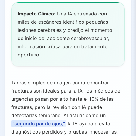
7.
Desafíos, Riesgos y Ética
7.1.
Privacidad y Seguridad de Datos
Impacto Clínico:
Una IA entrenada con
7.2.
Sesgos en Modelos de IA
miles de escáneres identificó pequeñas
7.3.
Confianza y Capacitación de Clínicos
lesiones cerebrales y predijo el momento
7.4.
Alucinaciones y Errores de la IA
de inicio del accidente cerebrovascular,
7.5.
Principios Éticos de la OMS para la IA en Salud
información crítica para un tratamiento
oportuno.
8.
Regulación y Gobernanza
8.1.
Enfoque de la FDA
8.2.
Regulaciones de la UE y Reino Unido
Tareas simples de imagen como encontrar
9.
Perspectivas Futuras
fracturas son ideales para la IA: los médicos de
9.1.
IA Generativa Avanzada
urgencias pasan por alto hasta el 10% de las
9.2.
Cirugía Asistida por IA
fracturas, pero la revisión con IA puede
9.3.
Monitoreo Continuo de la Salud
detectarlas temprano. Al actuar como un
9.4.
Gobernanza Global de la IA
"segundo par de ojos,"
la IA ayuda a evitar
10.
Principales Herramientas de IA en Salud
diagnósticos perdidos y pruebas innecesarias,