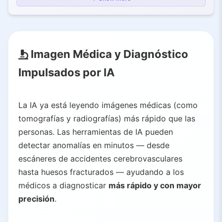
3.2.
Herramientas de IA de Google
3.3.
Estadísticas de Adopción de IA
4.
Investigación, Desarrollo de Medicamentos y Genómica
Imagen Médica y Diagnóstico
4.1.
AlphaFold
Impulsados por IA
4.2.
Predicción de Cáncer
4.3.
Diagnóstico de Tuberculosis
5.
Salud Global y Medicina Tradicional
La IA ya está leyendo imágenes médicas (como
tomografías y radiografías) más rápido que las
6.
Beneficios Clave de la IA en la Atención Sanitaria
personas. Las herramientas de IA pueden
6.1.
Diagnósticos Más Rápidos y Precisos
detectar anomalías en minutos — desde
6.2.
Cuidado Personalizado
escáneres de accidentes cerebrovasculares
6.3.
Ganancias en Eficiencia
hasta huesos fracturados — ayudando a los
6.4.
Ahorro de Costos
médicos a diagnosticar
más rápido y con mayor
6.5.
Acceso Ampliado
precisión
.
6.6.
Mejores Resultados