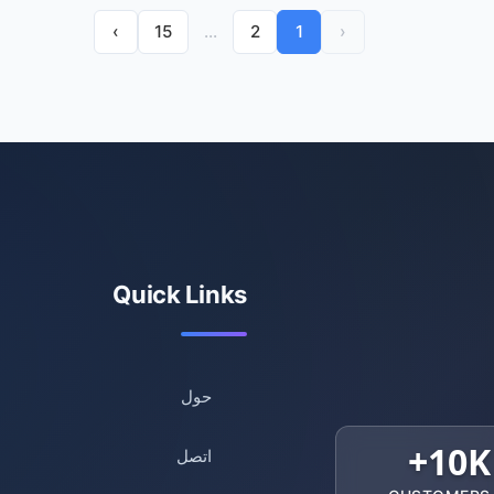
›
15
...
2
1
‹
Quick Links
حول
10K+
اتصل