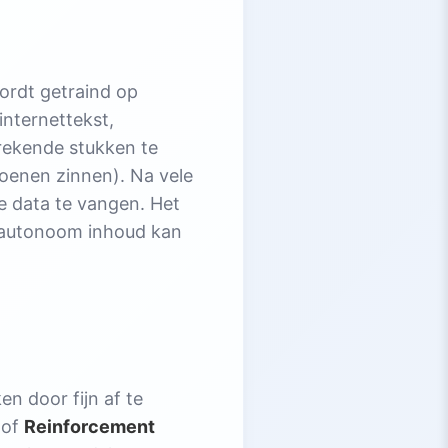
rdt getraind op
internettekst,
brekende stukken te
joenen zinnen). Na vele
de data te vangen. Het
t autonoom inhoud kan
en door fijn af te
 of
Reinforcement