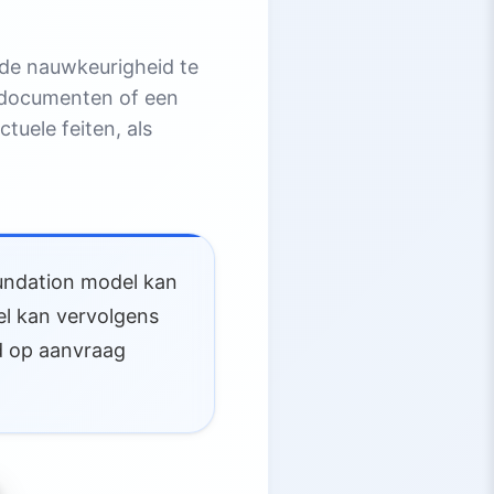
e nauwkeurigheid te
s documenten of een
tuele feiten, als
oundation model kan
el kan vervolgens
ud op aanvraag