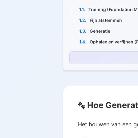
1.1.
Training (Foundation M
1.2.
Fijn afstemmen
1.3.
Generatie
1.4.
Ophalen en verfijnen 
2.
Belangrijke Modeltypen en 
2.1.
Grote Taalmodellen (LL
2.2.
Diffusiemodellen
2.3.
Generative Adversaria
2.4.
Variational Autoencod
Hoe Generat
3.
Toepassingen van Generatie
3.1.
Marketing & Klantbelev
Het bouwen van een ge
3.2.
Zakelijke Automatiser