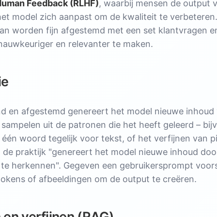
 Human Feedback (RLHF)
, waarbij mensen de output 
rmatie
et model zich aanpast om de kwaliteit te verbeteren.
aarheid
an worden fijn afgestemd met een set klantvragen e
ve AI
nauwkeuriger en relevanter te maken.
ie
nd en afgestemd genereert het model nieuwe inhoud 
 sampelen uit de patronen die het heeft geleerd – bij
 één woord tegelijk voor tekst, of het verfijnen van 
n de praktijk "genereert het model nieuwe inhoud doo
te herkennen". Gegeven een gebruikersprompt voorsp
tokens of afbeeldingen om de output te creëren.
en verfijnen (RAG)