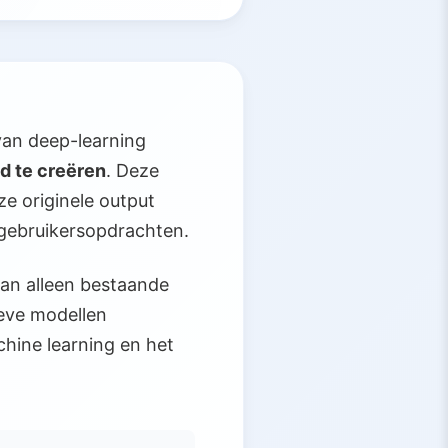
 van deep-learning
d te creëren
. Deze
ze originele output
 gebruikersopdrachten.
van alleen bestaande
ieve modellen
chine learning en het