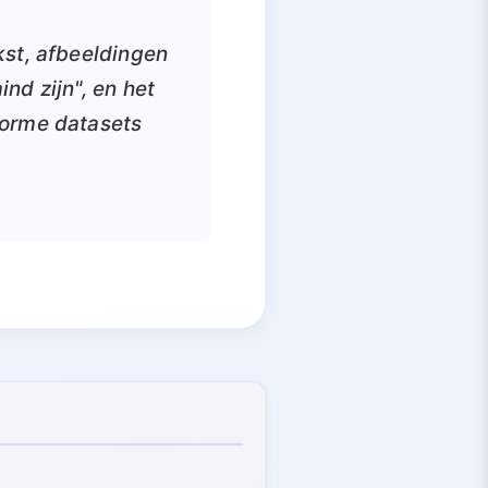
kst, afbeeldingen
nd zijn", en het
norme datasets