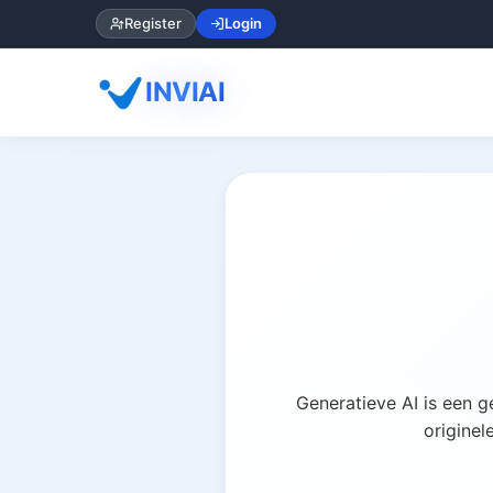
Register
Login
INVIAI
Generatieve AI is een g
originel