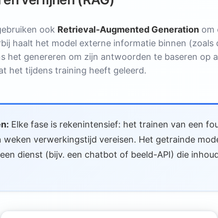
gebruiken ook
Retrieval-Augmented Generation
om d
rbij haalt het model externe informatie binnen (zoal
ns het genereren om zijn antwoorden te baseren op ac
t het tijdens training heeft geleerd.
n:
Elke fase is rekenintensief: het trainen van een f
 weken verwerkingstijd vereisen. Het getrainde mod
een dienst (bijv. een chatbot of beeld-API) die inho