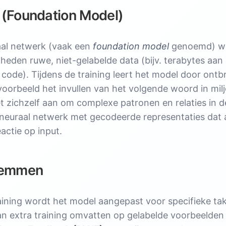
 (Foundation Model)
eidszorg
Ontwerp
aal netwerk (vaak een
foundation model
genoemd) wo
t
eden ruwe, niet-gelabelde data (bijv. terabytes aan 
AI
 code). Tijdens de training leert het model door ont
jvoorbeeld het invullen van het volgende woord in mil
sering
het zichzelf aan om complexe patronen en relaties in 
n neuraal netwerk met gecodeerde representaties da
actie op input.
 Generatieve AI
stemmen
Output ("Hallucinaties")
 Eerlijkheid
raining wordt het model aangepast voor specifieke tak
n extra training omvatten op gelabelde voorbeelden
chtzorgen