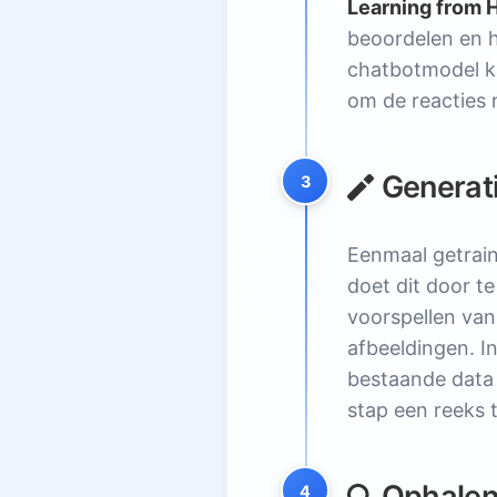
Learning from
5.4.
Deepfakes en Desinfo
beoordelen en h
5.5.
Gebrek aan Verklaarb
chatbotmodel k
6.
De Toekomst van Generatie
om de reacties 
6.1.
Wat Komt Erna
7.
Belangrijkste Punten
Generat
3
7.1.
Enorme Voordelen
7.2.
Kritieke Risico's
Eenmaal getrai
doet dit door te
voorspellen van
afbeeldingen. I
bestaande data 
stap een reeks 
Ophalen 
4