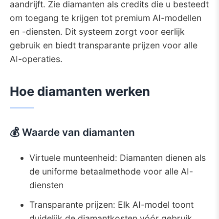
aandrijft. Zie diamanten als credits die u besteedt
5.1.
📊 Uw gebruik bijhouden
om toegang te krijgen tot premium AI-modellen
5.2.
🔄 Slimme functies
en -diensten. Dit systeem zorgt voor eerlijk
5.3.
📈 Diamantbeloningen
gebruik en biedt transparante prijzen voor alle
6.
Diamantbeveiliging & bescherming
AI-operaties.
6.1.
🔒 Accountbeveiliging
6.2.
💳 Aankoopbescherming
Hoe diamanten werken
7.
Optimalisatiestrategieën
7.1.
💡 Slimme gebruikstips
7.2.
🎯 Gids voor functiekeuze
💰 Waarde van diamanten
8.
Aan de slag
Virtuele munteenheid: Diamanten dienen als
8.1.
🚀 Snelle startgids
de uniforme betaalmethode voor alle AI-
8.2.
📊 Gebruikplanning
diensten
9.
Ondersteuning & bronnen
9.1.
📞 Hulp krijgen
Transparante prijzen: Elk AI-model toont
9.2.
📚 Leerbronnen
duidelijk de diamantkosten vóór gebruik