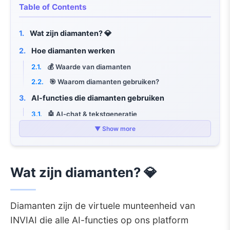
Table of Contents
1.
Wat zijn diamanten? 💎
2.
Hoe diamanten werken
2.1.
💰 Waarde van diamanten
2.2.
🎯 Waarom diamanten gebruiken?
3.
AI-functies die diamanten gebruiken
3.1.
🤖 AI-chat & tekstgeneratie
3.2.
🎨 AI-afbeeldingengeneratie
▼ Show more
3.3.
✏️ AI-afbeeldingsbewerking
3.4.
🎬 AI-video- & audiobewerking
Wat zijn diamanten? 💎
4.
Pakkettypes & diamantverdeling
4.1.
🆓 Gratis pakket
Diamanten zijn de virtuele munteenheid van
4.2.
💼 Betaalde pakketten
INVIAI die alle AI-functies op ons platform
5.
Diamantbeheer