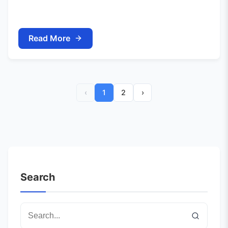
Read More
‹
1
2
›
Search