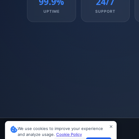
99.9%
24/7
UPTIME
SUPPORT
We use cookies to improve your experience
and analyze usage.
Cookie Policy
© 2026 INVIAI. All Rights Reserved.