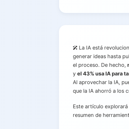
La IA está revolucio
generar ideas hasta pu
el proceso. De hecho,
y
el 43% usa IA para t
Al aprovechar la IA, p
que la IA ahorró a los
Este artículo explorar
resumen de herramienta