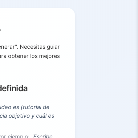
A
enerar". Necesitas guiar
para obtener los mejores
definida
ideo es (tutorial de
ia objetivo y cuál es
Por ejemplo:
"Escribe