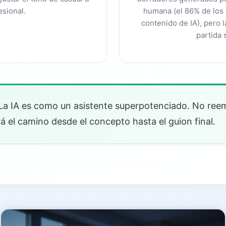
esional.
humana (el 86% de los
cio creativo
contenido de IA), pero l
partida 
a IA es como un asistente superpotenciado. No ree
rá el camino desde el concepto hasta el guion final.