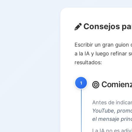
Consejos par
Escribir un gran guion 
a la IA y luego refinar
resultados:
Comienza
1
Antes de indicar
YouTube, promoc
el mensaje princ
La IA no es adi