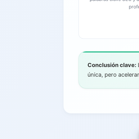
prof
8.
Conclusión: la IA como tu so
9.
Recursos relacionados
Conclusión clave:
L
única, pero acelera