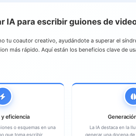
anchos e ideas llamativas
o en tu indicación
r IA para escribir guiones de vide
y puntos clave
or de la IA
o tu coautor creativo, ayudándote a superar el sínd
n usando IA
uion más rápido. Aquí están los beneficios clave de usa
llamados a la acción atractivos
istente con IA
que humano
ibir guiones de video
ritura con IA para guiones
 y eficiencia
Generación
guiones o esquemas en una
La IA destaca en la ll
po que toma escribir
generar una docena de 