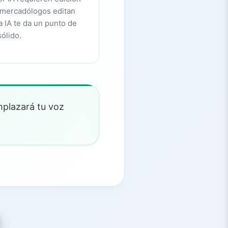
 mercadólogos editan
a IA te da un punto de
sólido.
mplazará tu voz