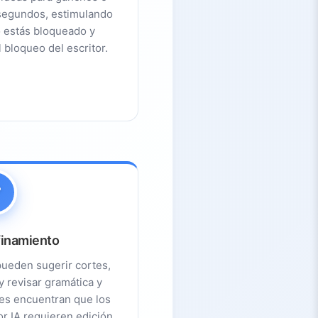
segundos, estimulando
o estás bloqueado y
 bloqueo del escritor.
finamiento
pueden sugerir cortes,
 y revisar gramática y
es encuentran que los
r IA requieren edición