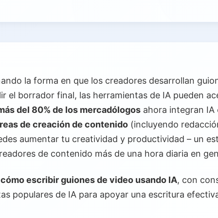
nando la forma en que los creadores desarrollan guio
lir el borrador final, las herramientas de IA pueden 
más del 80% de los mercadólogos
ahora integran IA 
areas de creación de contenido
(incluyendo redacción
uedes aumentar tu creatividad y productividad – un es
 creadores de contenido más de una hora diaria en gen
á
cómo escribir guiones de video usando IA
, con con
s populares de IA para apoyar una escritura efectiv