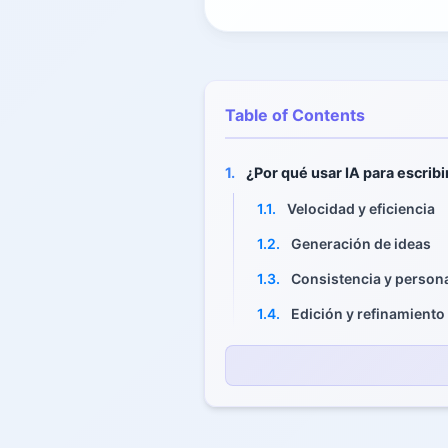
Table of Contents
1.
¿Por qué usar IA para escribi
1.1.
Velocidad y eficiencia
1.2.
Generación de ideas
1.3.
Consistencia y persona
1.4.
Edición y refinamiento
2.
Consejos para escribir guion
2.1.
Comienza con un objeti
2.2.
Usa la IA para crear p