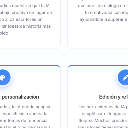
udios muestran que la IA
opciones de diálogo en 
rabajo creativo en lugar de
tu creatividad cuand
o a los escritores un
ayudándote a superar el
 guiones de video impulsadas por IA
llar ideas de historia más
pido.
 análisis de guiones con IA
nes de IA)
 personalización
Edición y re
ados, la IA puede adaptar
Las herramientas de IA 
 específicas o voces de
simplificar el lenguaje
es
rar temas de tendencia,
fluidez. Muchos creador
adecuada para tus necesidades
justar el tono de casual a
borradores generados po