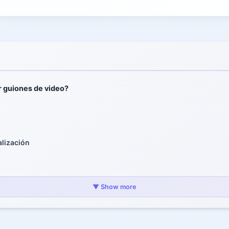
r guiones de video?
lización
es de video con IA
▼ Show more
vo claro y audiencia definida
rimero un esquema del guion