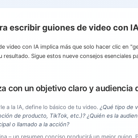
a escribir guiones de video con I
de video con IA implica más que solo hacer clic en "g
 su resultado. Sigue estos nueve consejos esenciales 
 con un objetivo claro y audiencia 
le a la IA, define lo básico de tu video.
¿Qué tipo de v
ión de producto, TikTok, etc.)? ¿Quién es la audienc
ipal o llamado a la acción?
vina – un resumen conciso producirá un mejor guion. 