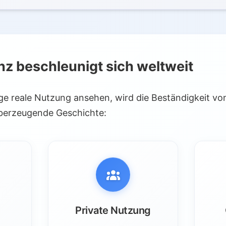
eln
z beschleunigt sich weltweit
e Akzeptanz
ge reale Nutzung ansehen, wird die Beständigkeit von 
en
überzeugende Geschichte:
Private Nutzung