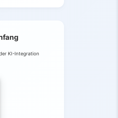
nfang
er KI-Integration