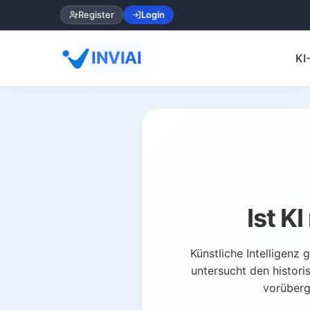
Register
Login
INVIAI
KI
Ist K
Künstliche Intelligenz
untersucht den histor
vorüberg