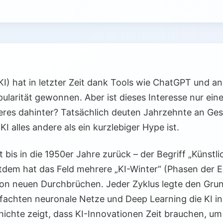
 (KI) hat in letzter Zeit dank Tools wie ChatGPT und 
ularität gewonnen. Aber ist dieses Interesse nur ei
eres dahinter? Tatsächlich deuten Jahrzehnte an Ge
KI alles andere als ein kurzlebiger Hype ist.
 bis in die 1950er Jahre zurück – der Begriff „Künstli
itdem hat das Feld mehrere „KI-Winter“ (Phasen der 
on neuen Durchbrüchen. Jeder Zyklus legte den Grun
tfachten neuronale Netze und Deep Learning die KI i
hichte zeigt, dass KI-Innovationen Zeit brauchen, um 