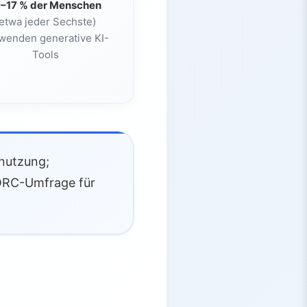
6–17 % der Menschen
etwa jeder Sechste)
wenden generative KI-
Tools
snutzung;
NORC-Umfrage für