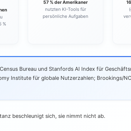
57 % der Amerikaner
1
nutzten KI-Tools für
(
onen
persönliche Aufgaben
ver
zu
5 %
 Census Bureau und Stanfords AI Index für Geschäft
omy Institute für globale Nutzerzahlen; Brookings/
tanz beschleunigt sich, sie nimmt nicht ab.