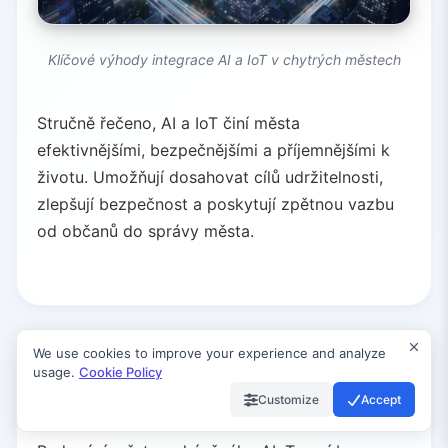
Klíčové výhody integrace AI a IoT v chytrých městech
Stručně řečeno, AI a IoT činí města
efektivnějšími, bezpečnějšími a příjemnějšími k
životu. Umožňují dosahovat cílů udržitelnosti,
zlepšují bezpečnost a poskytují zpětnou vazbu
od občanů do správy města.
We use cookies to improve your experience and analyze
usage.
Cookie Policy
Výzvy a úvahy
Customize
Accept