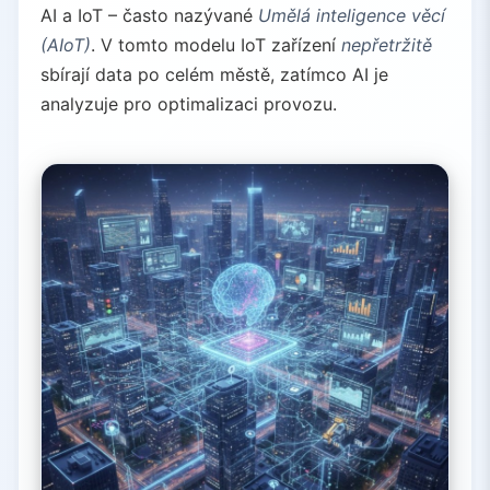
AI a IoT – často nazývané
Umělá inteligence věcí
(AIoT)
. V tomto modelu IoT zařízení
nepřetržitě
sbírají data po celém městě, zatímco AI je
analyzuje pro optimalizaci provozu.