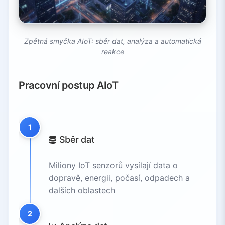
Zpětná smyčka AIoT: sběr dat, analýza a automatická
reakce
Pracovní postup AIoT
1
Sběr dat
Miliony IoT senzorů vysílají data o
dopravě, energii, počasí, odpadech a
dalších oblastech
2