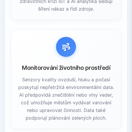
zdravotních krizí IoT a AI analytika sledují
šíření nákaz a řídí zdroje.
Monitorování životního prostředí
Senzory kvality ovzduší, hluku a počasí
poskytují nepřetržitá environmentální data.
AI předpovídá znečištění nebo vlny veder,
což umožňuje městům vydávat varování
nebo upravovat činnosti. Data také
podporují plánování zelených ploch.