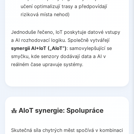
učení optimalizují trasy a předpovídají
riziková místa nehod)
Jednoduše řečeno, IoT poskytuje datové vstupy
a AI rozhodovací logiku. Společně vytvářejí
synergii AI+IoT („AIoT“)
: samovylepšující se
smyčku, kde senzory dodávají data a AI v
reálném čase upravuje systémy.
AIoT synergie: Spolupráce
Skutečná síla chytrých měst spočívá v kombinaci