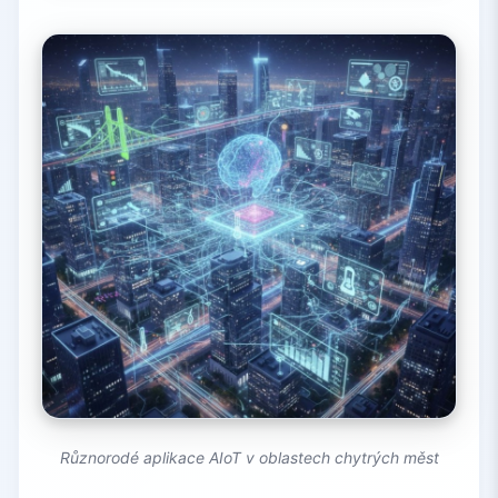
Různorodé aplikace AIoT v oblastech chytrých měst