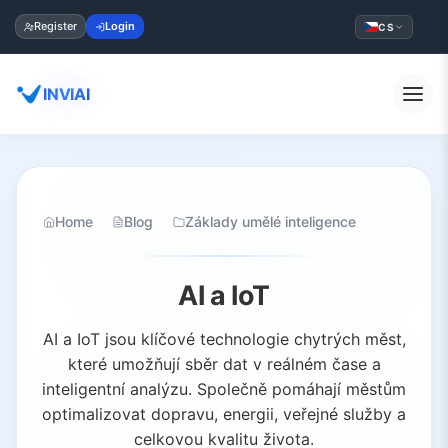
Register
Login
CS
INVIAI
Home
Blog
Základy umělé inteligence
AI a IoT
AI a IoT jsou klíčové technologie chytrých měst,
které umožňují sběr dat v reálném čase a
inteligentní analýzu. Společně pomáhají městům
optimalizovat dopravu, energii, veřejné služby a
celkovou kvalitu života.