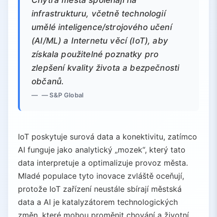
Chytrá města spoléhají na
infrastrukturu, včetně technologií
umělé inteligence/strojového učení
(AI/ML) a Internetu věcí (IoT), aby
získala použitelné poznatky pro
zlepšení kvality života a bezpečnosti
občanů.
— S&P Global
IoT poskytuje surová data a konektivitu, zatímco
AI funguje jako analytický „mozek“, který tato
data interpretuje a optimalizuje provoz města.
Mladé populace tyto inovace zvláště oceňují,
protože IoT zařízení neustále sbírají městská
data a AI je katalyzátorem technologických
změn, které mohou proměnit chování a životní