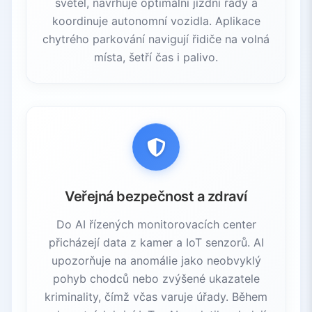
světel, navrhuje optimální jízdní řády a
koordinuje autonomní vozidla. Aplikace
chytrého parkování navigují řidiče na volná
místa, šetří čas i palivo.
Veřejná bezpečnost a zdraví
Do AI řízených monitorovacích center
přicházejí data z kamer a IoT senzorů. AI
upozorňuje na anomálie jako neobvyklý
pohyb chodců nebo zvýšené ukazatele
kriminality, čímž včas varuje úřady. Během