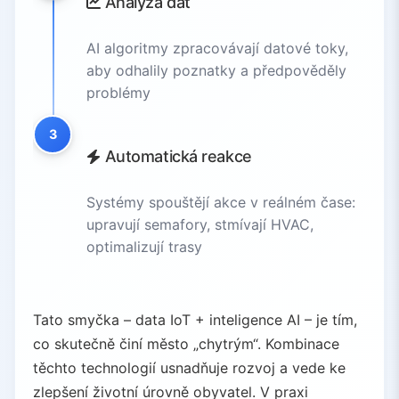
Analýza dat
AI algoritmy zpracovávají datové toky,
aby odhalily poznatky a předpověděly
problémy
3
Automatická reakce
Systémy spouštějí akce v reálném čase:
upravují semafory, stmívají HVAC,
optimalizují trasy
Tato smyčka – data IoT + inteligence AI – je tím,
co skutečně činí město „chytrým“. Kombinace
těchto technologií usnadňuje rozvoj a vede ke
zlepšení životní úrovně obyvatel. V praxi