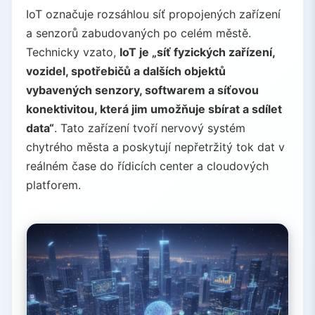
IoT označuje rozsáhlou síť propojených zařízení
5.
Výhody chytrých měst řízených AI
a senzorů zabudovaných po celém městě.
5.1.
Efektivita a udržitelnost
Technicky vzato,
IoT je „síť fyzických zařízení,
5.2.
Bezpečnost a odolnost
vozidel, spotřebičů a dalších objektů
5.3.
Kvalita života
vybavených senzory, softwarem a síťovou
5.4.
Řízení založené na datech
konektivitou, která jim umožňuje sbírat a sdílet
6.
Výzvy a úvahy
data“
. Tato zařízení tvoří nervový systém
6.1.
Soukromí a bezpečnost
chytrého města a poskytují nepřetržitý tok dat v
reálném čase do řídicích center a cloudových
6.2.
Správa a důvěra
platforem.
6.3.
Infrastruktura a náklady
6.4.
Digitální propast a inkluzivita
7.
Závěr
8.
Související články