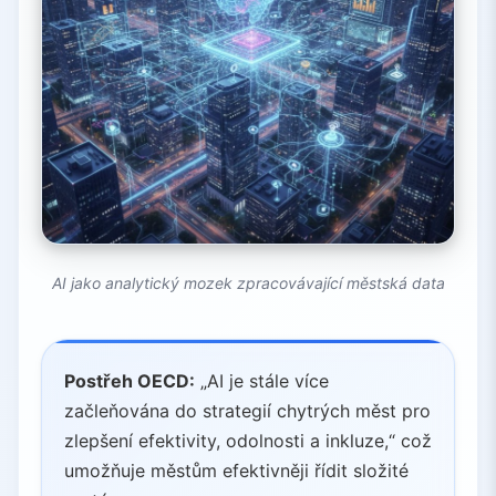
AI jako analytický mozek zpracovávající městská data
Postřeh OECD:
„AI je stále více
začleňována do strategií chytrých měst pro
zlepšení efektivity, odolnosti a inkluze,“ což
umožňuje městům efektivněji řídit složité