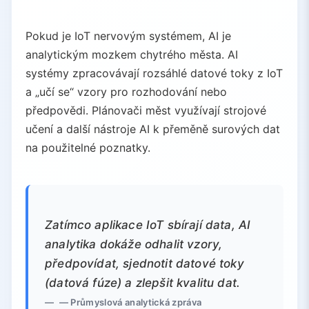
Pokud je IoT nervovým systémem, AI je
analytickým mozkem chytrého města. AI
systémy zpracovávají rozsáhlé datové toky z IoT
a „učí se“ vzory pro rozhodování nebo
předpovědi. Plánovači měst využívají strojové
učení a další nástroje AI k přeměně surových dat
na použitelné poznatky.
Zatímco aplikace IoT sbírají data, AI
analytika dokáže odhalit vzory,
předpovídat, sjednotit datové toky
(datová fúze) a zlepšit kvalitu dat.
— Průmyslová analytická zpráva