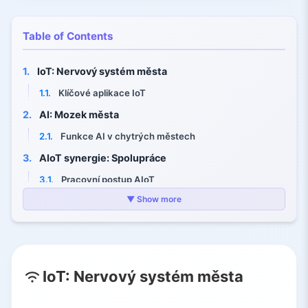
Table of Contents
1.
IoT: Nervový systém města
1.1.
Klíčové aplikace IoT
2.
AI: Mozek města
2.1.
Funkce AI v chytrých městech
3.
AIoT synergie: Spolupráce
3.1.
Pracovní postup AIoT
▼ Show more
4.
Aplikace napříč městskými systémy
4.1.
Infrastruktura
4.2.
Energetika a služby
4.3.
Doprava a mobilita
IoT: Nervový systém města
4.4.
Veřejná bezpečnost a zdraví
4.5.
Monitorování životního prostředí