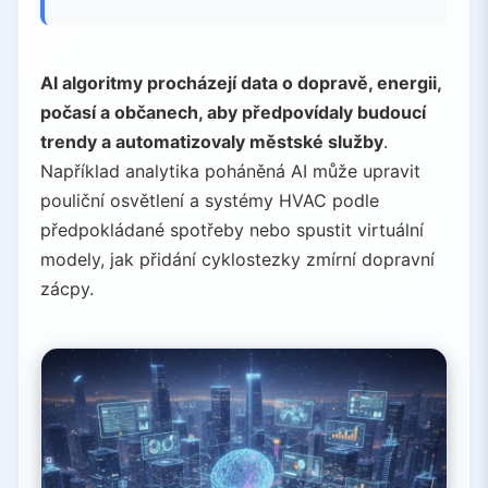
AI algoritmy procházejí data o dopravě, energii,
počasí a občanech, aby předpovídaly budoucí
trendy a automatizovaly městské služby
.
Například analytika poháněná AI může upravit
pouliční osvětlení a systémy HVAC podle
předpokládané spotřeby nebo spustit virtuální
modely, jak přidání cyklostezky zmírní dopravní
zácpy.