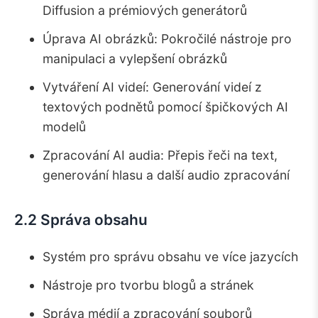
Diffusion a prémiových generátorů
8.2.
Zpracování dat AI
8.3.
Práva uživatele
Úprava AI obrázků: Pokročilé nástroje pro
9.
Dostupnost a výkon služby
manipulaci a vylepšení obrázků
9.1.
Záruka dostupnosti
Vytváření AI videí: Generování videí z
9.2.
Omezení výkonu
textových podnětů pomocí špičkových AI
9.3.
Změny služby
modelů
10.
Omezení odpovědnosti
Zpracování AI audia: Přepis řeči na text,
10.1.
Prohlášení o službě
generování hlasu a další audio zpracování
10.2.
Omezení odpovědnosti
10.3.
Odpovědnost uživatele
2.2 Správa obsahu
11.
Ukončení
11.1.
Ukončení uživatelem
Systém pro správu obsahu ve více jazycích
11.2.
Ukončení námi
Nástroje pro tvorbu blogů a stránek
11.3.
Důsledky ukončení
Správa médií a zpracování souborů
12.
Mezinárodní použití