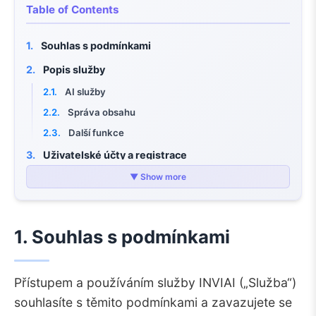
Table of Contents
1.
Souhlas s podmínkami
2.
Popis služby
2.1.
AI služby
2.2.
Správa obsahu
2.3.
Další funkce
3.
Uživatelské účty a registrace
3.1.
Vytvoření účtu
▼ Show more
3.2.
Povinnosti uživatele
3.3.
Ověření účtu
1. Souhlas s podmínkami
4.
Platební podmínky a ceny
4.1.
Cenový model
Přístupem a používáním služby INVIAI („Služba“)
4.2.
Platební metody
souhlasíte s těmito podmínkami a zavazujete se
4.3.
Fakturace a účty