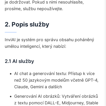
je dodržovat. Pokud s nimi nesouhlasíte,
4.4.
Vrácení peněz a zrušení
prosíme, službu nepoužívejte.
5.
Systém diamantových kreditů
5.1.
Jak diamanty fungují
2. Popis služby
5.2.
Používání diamantů
5.3.
Denní odměny
6.
Zásady přijatelných způsobů použití
InviAI je systém pro správu obsahu poháněný
umělou inteligencí, který nabízí:
6.1.
Zakázané použití
6.2.
Pokyny pro obsah
6.3.
Omezení nahrávání souborů
2.1 AI služby
7.
Práva duševního vlastnictví
AI chat a generování textu: Přístup k více
7.1.
Vlastnictví služby
než 50 jazykovým modelům včetně GPT-4,
7.2.
Obsah vytvořený uživatelem
Claude, Gemini a dalších
7.3.
Podmínky poskytovatelů AI
Generování AI obrázků: Vytváření obrázků
8.
Ochrana soukromí a osobních údajů
z textu pomocí DALL-E, Midjourney, Stable
8.1.
Sbírání dat