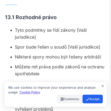
13.1 Rozhodné právo
Tyto podmínky se řídí zákony [Vaší
jurisdikce]
Spor bude řešen u soudů [Vaší jurisdikce]
Některé spory mohou být řešeny arbitráží
Můžete mít práva podle zákonů na ochranu
spotřebitele
We use cookies to improve your experience and analyze
13.2 Proces řešení sporů
usage.
Cookie Policy
Customize
Accept
Nejprve kontaktujte náš tým podpory pro
vyřešení problémů