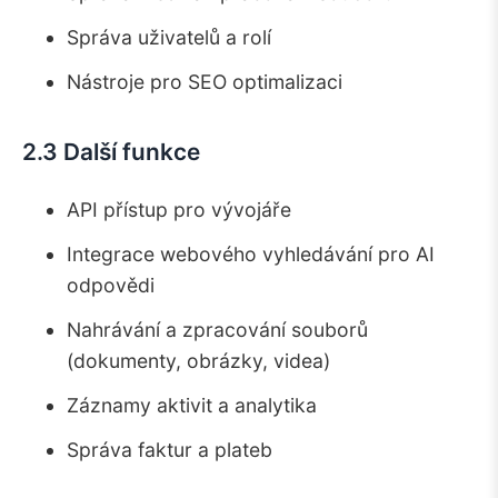
12.1.
Globální dostupnost
Správa uživatelů a rolí
12.2.
Exportní pravidla
Nástroje pro SEO optimalizaci
13.
Řešení sporů
13.1.
Rozhodné právo
2.3 Další funkce
13.2.
Proces řešení sporů
14.
Kontaktní informace
API přístup pro vývojáře
15.
Změny podmínek
Integrace webového vyhledávání pro AI
odpovědi
Nahrávání a zpracování souborů
(dokumenty, obrázky, videa)
Záznamy aktivit a analytika
Správa faktur a plateb