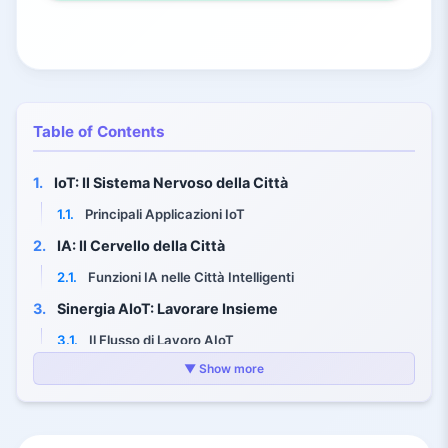
Table of Contents
1.
IoT: Il Sistema Nervoso della Città
1.1.
Principali Applicazioni IoT
2.
IA: Il Cervello della Città
2.1.
Funzioni IA nelle Città Intelligenti
3.
Sinergia AIoT: Lavorare Insieme
3.1.
Il Flusso di Lavoro AIoT
▼ Show more
4.
Applicazioni nei Sistemi Urbani
4.1.
Infrastrutture
4.2.
Energia e Utilities