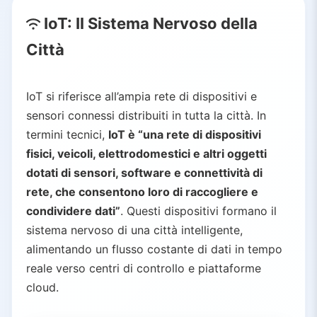
4.3.
Trasporti e Mobilità
IoT: Il Sistema Nervoso della
4.4.
Sicurezza Pubblica e Salute
Città
4.5.
Monitoraggio Ambientale
5.
Benefici delle Città Intelligenti Guidate dall’IA
IoT si riferisce all’ampia rete di dispositivi e
5.1.
Efficienza e Sostenibilità
sensori connessi distribuiti in tutta la città. In
5.2.
Sicurezza e Resilienza
termini tecnici,
IoT è “una rete di dispositivi
5.3.
Qualità della Vita
fisici, veicoli, elettrodomestici e altri oggetti
5.4.
Governance Basata sui Dati
dotati di sensori, software e connettività di
6.
Sfide e Considerazioni
rete, che consentono loro di raccogliere e
6.1.
Privacy e Sicurezza
condividere dati”
. Questi dispositivi formano il
6.2.
Governance e Fiducia
sistema nervoso di una città intelligente,
6.3.
Infrastruttura e Costi
alimentando un flusso costante di dati in tempo
6.4.
Divario Digitale e Inclusività
reale verso centri di controllo e piattaforme
7.
Conclusione
cloud.
8.
Articoli Correlati