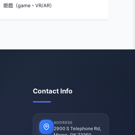
遊戲（game，VR/AR）
Contact Info
ADDRESS
2900 S Telephone Rd,
Moore, OK 73160,